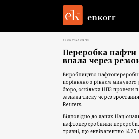
17.06.2024 09:38
Переробка нафти в
впала через ремо
Виробництво нафтопереробних 
порівняно з рівнем минулого 
бюро, оскільки НПЗ провели 
зазнала тиску через зростання
Reuters.
Відповідно до даних Націонал
нафтопереробники переробили
травні, що еквівалентно 14,25 