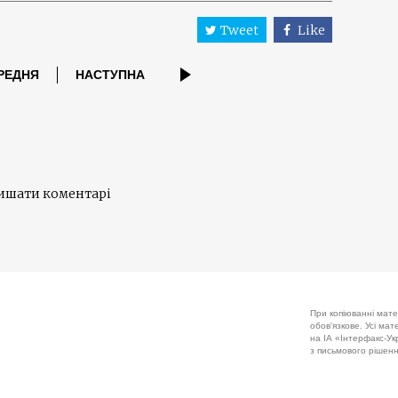
Tweet
Like
РЕДНЯ
НАСТУПНА
лишати коментарі
При копіюванні мате
обов'язкове. Усі ма
на ІА «Інтерфакс-Укр
з письмового рішенн