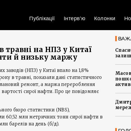
Публікації
Інтерв’ю
Колонки
Но
ВАЖ
 травні на НПЗ у Китаї
Спасиб
нти й низьку маржу
залиш
заводів (НПЗ) у Китаї впало на 1,8%
Масов
року в травні, показали дані статистичного
пошко
плановий ремонт, а маржа перероблення
актив
 вартості сирої нафти. Про це повідомляє
Дмитр
мереж
ьного бюро статистики (NBS),
 60,52 млн метричних тонн сирої нафти в
млн барелів на день (б/д).
ГОЛ