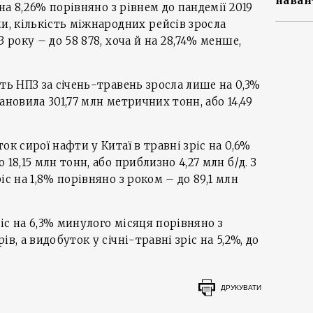
наван
 на 8,26% порівняно з рівнем до пандемії 2019
ми, кількість міжнародних рейсів зросла
3 року – до 58 878, хоча й на 28,74% менше,
ть НПЗ за січень-травень зросла лише на 0,3%
ановила 301,77 млн метричних тонн, або 14,49
ок сирої нафти у Китаї в травні зріс на 0,6%
18,15 млн тонн, або приблизно 4,27 млн б/д. З
іс на 1,8% порівняно з роком – до 89,1 млн
іс на 6,3% минулого місяця порівняно з
в, а видобуток у січні-травні зріс на 5,2%, до
ДРУКУВАТИ