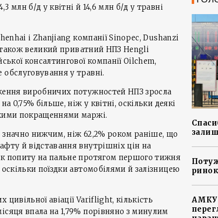
 млн б/д у квітні й 14,6 млн б/д у травні
henhai і Zhanjiang компанії Sinopec, Dushanzi
 а також великий приватний НПЗ Hengli
йської консалтингової компанії Oilchem,
 обслуговування у травні.
аження виробничих потужностей НПЗ зросла
на 0,75% більше, ніж у квітні, оскільки деякі
икими покращеннями маржі.
Спасиб
залиш
 значно нижчим, ніж 62,2% роком раніше, що
афту й відставання внутрішніх цін на
ск попиту на пальне протягом першого тижня
Потуж
, оскільки поїздки автомобілями й залізницею
ринок
цивільної авіації Variflight, кількість
АМКУ 
перег
ісяця впала на 1,79% порівняно з минулим