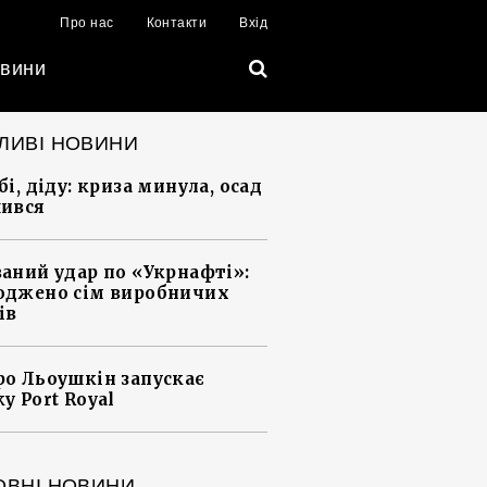
Про нас
Контакти
Вхід
вини
ЛИВІ НОВИНИ
і, діду: криза минула, осад
ився
аний удар по «Укрнафті»:
джено сім виробничих
ів
о Льоушкін запускає
у Port Royal
ОВНІ НОВИНИ