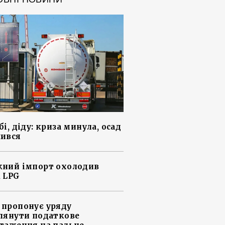
і, діду: криза минула, осад
ився
ний імпорт охолодив
 LPG
пропонує уряду
лянути податкове