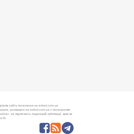
ріалів сайту посилання на enkorr.com.ua
теріали, розміщені на enkorr.com.ua з посиланням
аїна», не підлягають подальшій публікації, крім як
я ІА.