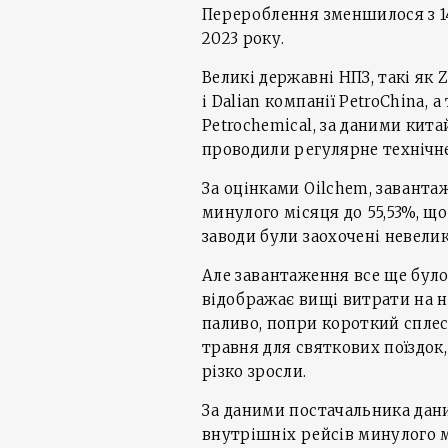
Перероблення зменшилося з 14,3
2023 року.
Великі державні НПЗ, такі як Z
і Dalian компанії PetroChina,
Petrochemical, за даними кита
проводили регулярне технічне
За оцінками Oilchem, завант
минулого місяця до 55,53%, що 
заводи були заохочені невел
Але завантаження все ще було
відображає вищі витрати на н
паливо, попри короткий спле
травня для святкових поїздок
різко зросли.
За даними постачальника даних 
внутрішніх рейсів минулого м