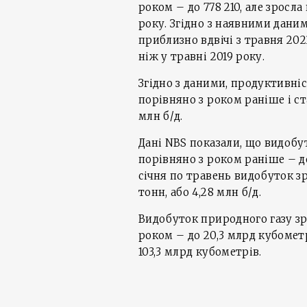
роком – до 778 210, але зросла
року. Згідно з наявними дани
приблизно вдвічі з травня 202
ніж у травні 2019 року.
Згідно з даними, продуктивніс
порівняно з роком раніше і ст
млн б/д.
Дані NBS показали, що видобут
порівняно з роком раніше – до 
січня по травень видобуток зр
тонн, або 4,28 млн б/д.
Видобуток природного газу зр
роком – до 20,3 млрд кубометрі
103,3 млрд кубометрів.