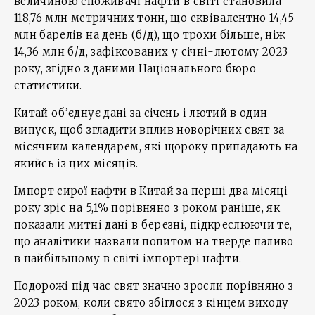
величиною споживачі нафти в світі становила
118,76 млн метричних тонн, що еквівалентно 14,45
млн барелів на день (б/д), що трохи більше, ніж
14,36 млн б/д, зафіксованих у січні-лютому 2023
року, згідно з даними Національного бюро
статистики.
Китай об’єднує дані за січень і лютий в один
випуск, щоб згладити вплив новорічних свят за
місячним календарем, які щороку припадають на
якийсь із цих місяців.
Імпорт сирої нафти в Китай за перші два місяці
року зріс на 5,1% порівняно з роком раніше, як
показали митні дані в березні, підкреслюючи те,
що аналітики назвали попитом на тверде паливо
в найбільшому в світі імпортері нафти.
Подорожі під час свят значно зросли порівняно з
2023 роком, коли свято збіглося з кінцем виходу