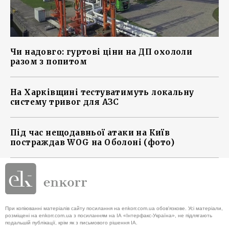
Чи надовго: гуртові ціни на ДП охололи
разом з попитом
На Харківщині тестуватимуть локальну
систему тривог для АЗС
Під час нещодавньої атаки на Київ
постраждав WOG на Оболоні (фото)
При копіюванні матеріалів сайту посилання на enkorr.com.ua обов'язкове. Усі матеріали,
розміщені на enkorr.com.ua з посиланням на ІА «Інтерфакс-Україна», не підлягають
подальшій публікації, крім як з письмового рішення ІА.