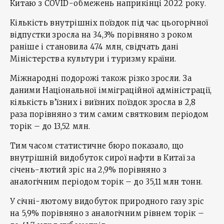
Китаю з COVID-обмежень наприкінці 2022 року.
Кількість внутрішніх поїздок під час цьогорічної
відпустки зросла на 34,3% порівняно з роком
раніше і становила 474 млн, свідчать дані
Міністерства культури і туризму країни.
Міжнародні подорожі також різко зросли. За
даними Національної імміграційної адміністрації,
кількість в’їзних і виїзних поїздок зросла в 2,8
раза порівняно з тим самим святковим періодом
торік – до 13,52 млн.
Тим часом статистичне бюро показало, що
внутрішній видобуток сирої нафти в Китаї за
січень-лютий зріс на 2,9% порівняно з
аналогічним періодом торік – до 35,11 млн тонн.
У січні-лютому видобуток природного газу зріс
на 5,9% порівняно з аналогічним рівнем торік –