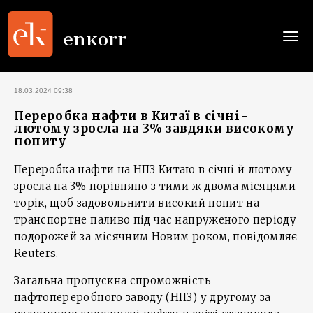
Togg
navi
18.03.2024 09:38
Переробка нафти в Китаї в січні-
лютому зросла на 3% завдяки високому
попиту
Переробка нафти на НПЗ Китаю в січні й лютому
зросла на 3% порівняно з тими ж двома місяцями
торік, щоб задовольнити високий попит на
транспортне паливо під час напруженого періоду
подорожей за місячним Новим роком, повідомляє
Reuters.
Загальна пропускна спроможність
нафтопереробного заводу (НПЗ) у другому за