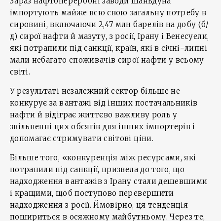
Зараз нафтопереробні заводи Шаньдуна
імпортують майже всю свою загальну потребу в
сировині, включаючи 2,47 млн барелів на добу (б/
д) сирої нафти й мазуту, з росії, Ірану і Венесуели,
які потрапили під санкції, країн, які в січні-липні
мали небагато споживачів сирої нафти у всьому
світі.
У результаті незалежний сектор більше не
конкурує за вантажі від інших постачальників
нафти й відіграє життєво важливу роль у
звільненні цих обсягів для інших імпортерів і
допомагає стримувати світові ціни.
Більше того, «конкуренція між ресурсами, які
потрапили під санкції, призвела до того, що
надходження вантажів з Ірану стали дешевшими
і кращими, щоб поступово перевершити
надходження з росії. Ймовірно, ця тенденція
пошириться в осяжному майбутньому. Через те,