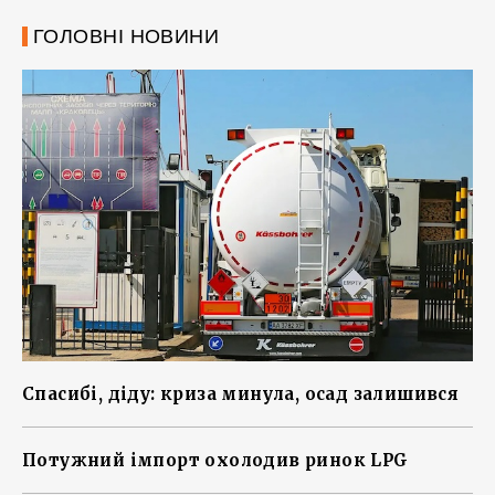
ГОЛОВНІ НОВИНИ
Спасибі, діду: криза минула, осад залишився
Потужний імпорт охолодив ринок LPG