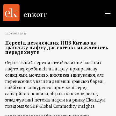
Togg
navi
11.09.2023 15:39
Перехід незалежних НПЗ Китаю на
іранську нафту дає світові можливість
передихнути
Стратегічний перехід китайських незалежних
нафтопереробників на нафту, приправлену
санкціями, можливо, викликав здивування, але
перенесення уваги на дешевші іранські барелі,
найбільш конкурентоспроможні серед
санкційного кошика, зіграло ключову роль у
згладжуванні потоків нафти на ринку Шаньдун,
повідомляє S&P Global Commodity Insights.