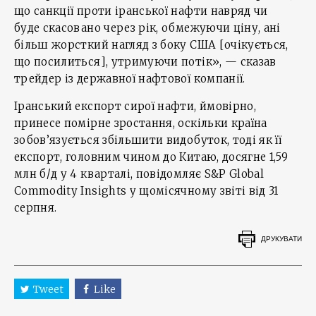
що санкції проти іранської нафти навряд чи
буде скасовано через рік, обмежуючи ціну, ані
більш жорсткий нагляд з боку США [очікується,
що посилиться], утримуючи потік», — сказав
трейдер із державної нафтової компанії.
Іранський експорт сирої нафти, ймовірно,
принесе помірне зростання, оскільки країна
зобов’язується збільшити видобуток, тоді як її
експорт, головним чином до Китаю, досягне 1,59
млн б/д у 4 кварталі, повідомляє S&P Global
Commodity Insights у щомісячному звіті від 31
серпня.
ДРУКУВАТИ
Tweet
Like