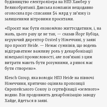
будівництво електролізера на НПЗ Хамбер у
Великобританії. Данська компанія нещодавно
оголосила про списання $4 млрд у зв’язку із
залишеними вітровими проєктами.
«Проєкт має бути економічно життєздатним, і, на
жаль, цього разу це не так, — сказав Йорг Кубіца,
керуючий директор Orsted у Німеччині, у заяві
про проєкт Heide. — Немає сумнівів, що водень
відіграватиме важливу роль у декарбонізації
німецької промисловості, але пов’язані з цим
витрати мають бути розумними, а ринок має
бути створено».
Klesch Group, яка володіє НПЗ Heide на півночі
Німеччини, критично оцінила пропозиції
Європейського Союзу із сертифікації «зеленого»
водню. Він продовжить декарбонізацію заводу
Хайде, йдеться в заяві.