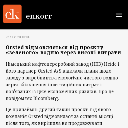
Togg
navi
22.11.2023 10:34
Orsted відмовляється від проєкту
«зеленого» водню через високі витрати
Німецький нафтопереробний завод (НПЗ) Heide і
його партнер Orsted A/S відклали плани щодо
заводу з виробництва екологічно чистого водню
через збільшення інвестиційних витрат і
пов’язаних із цим економічних ризиків. Про це
повідомляє Bloomberg.
Це принаймні другий такий проєкт, від якого
компанія Orsted відмовилася за останні місяці
після того, як вирішила не продовжувати