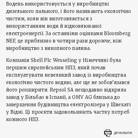
Водень використовується у виробництві
дизельного пального, і його називають екологічно
чистим, коли він виготовляється з
використанням води й відновлюваної
електроенергії. За останніми оцінками Bloomberg
NEF, це приблизно в чотири рази дорожче, ніж
виробництво з викопного палива.
Компанія Shell Plc Wesseling у Німеччині була
першим європейським НПЗ, який почав
експлуатувати невеликий завод із виробництва
екологічно чистого водню, але ще не зобов’язався
його розширити. Repsol SA нещодавно відкрила
завод у Більбао в Іспанії, а OMV AG близька до
завершення будівництва електролізера у Швехаті
у Відні. Ці проєкти задовольняють частку потреб
кожного НПЗ.
ДРУКУВАТИ