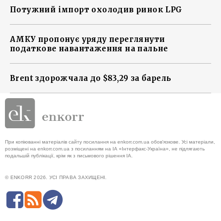
Потужний імпорт охолодив ринок LPG
АМКУ пропонує уряду переглянути
податкове навантаження на пальне
Brent здорожчала до $83,29 за барель
При копіюванні матеріалів сайту посилання на enkorr.com.ua обов'язкове. Усі матеріали,
розміщені на enkorr.com.ua з посиланням на ІА «Інтерфакс-Україна», не підлягають
подальшій публікації, крім як з письмового рішення ІА.
© ENKORR 2026. УСІ ПРАВА ЗАХИЩЕНІ.