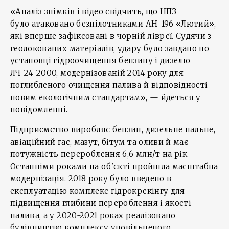
«Аналіз знімків і відео свідчить, що НПЗ
було атаковано безпілотниками АН-196 «Лютий»,
які вперше зафіксовані в чорній лівреї. Судячи з
геолокованих матеріалів, удару було завдано по
установці гідроочищення бензину і дизелю
ЛЧ-24-2000, модернізованій 2014 року для
поглибленого очищення палива й відповідності
новим екологічним стандартам», — йдеться у
повідомленні.
Підприємство виробляє бензин, дизельне пальне,
авіаційний гас, мазут, бітум та оливи й має
потужність перероблення 6,6 млн/т на рік.
Останніми роками на об'єкті пройшла масштабна
модернізація. 2018 року було введено в
експлуатацію комплекс гідрокрекінгу для
підвищення глибини перероблення і якості
палива, а у 2020-2021 роках реалізовано
будівництво комплексу уповільненого