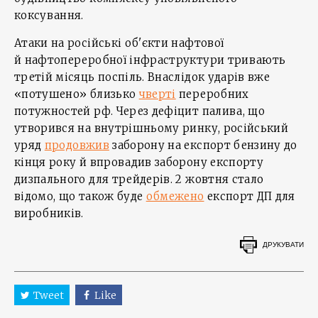
коксування.
Атаки на російські об'єкти нафтової
й нафтопереробної інфраструктури тривають
третій місяць поспіль. Внаслідок ударів вже
«потушено» близько
чверті
переробних
потужностей рф. Через дефіцит палива, що
утворився на внутрішньому ринку, російський
уряд
продовжив
заборону на експорт бензину до
кінця року й впровадив заборону експорту
дизпального для трейдерів. 2 жовтня стало
відомо, що також буде
обмежено
експорт ДП для
виробників.
ДРУКУВАТИ
Tweet
Like