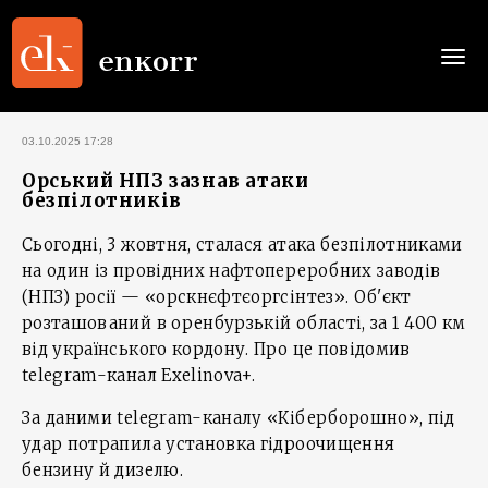
Togg
navi
03.10.2025 17:28
Орський НПЗ зазнав атаки
безпілотників
Сьогодні, 3 жовтня, сталася атака безпілотниками
на один із провідних нафтопереробних заводів
(НПЗ) росії — «орскнєфтєоргсінтез». Об'єкт
розташований в оренбурзькій області, за 1 400 км
від українського кордону. Про це повідомив
telegram-канал Exelinova+.
За даними telegram-каналу «Кіберборошно», під
удар потрапила установка гідроочищення
бензину й дизелю.