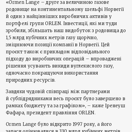
«Ormen Lange – друге за величиною газове
родовище на континентальному шельфі Норвегії
й один з найцінніших виробничих активів у
портфелі групи ORLEN. Інвестиції, які ми туди
зробили, збільшать наш видобуток з родовища до
1,5 млрд кубічних метрів газу щорічно,
зміцнюючи позиції компанії в Норвегії. Цей
проєкт також є прикладом відповідального
підходу до виробничих операцій – впроваджені
рішення усувають викиди вуглекислого газу,
одночасно покращуючи використання
природних ресурсів.
Завдяки чудовій співпраці між партнерами
й субпідрядниками весь проєкт було завершено в
рамках бюджету та за графіком», – каже Іренеуш
Фафара, президент правління ORLEN.
Ormen Lange було відкрито 1997 року, а його
запаси оцінювалися в 330 млрд кубічних метрів