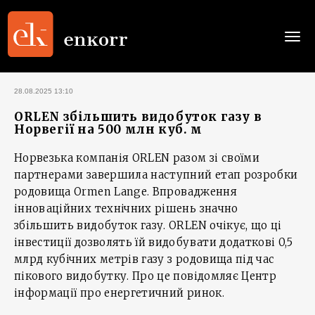
Togg
navi
28.08.2025 13:10
ORLEN збільшить видобуток газу в
Норвегії на 500 млн куб. м
Норвезька компанія ORLEN разом зі своїми
партнерами завершила наступний етап розробки
родовища Ormen Lange. Впровадження
інноваційних технічних рішень значно
збільшить видобуток газу. ORLEN очікує, що ці
інвестиції дозволять їй видобувати додаткові 0,5
млрд кубічних метрів газу з родовища під час
пікового видобутку. Про це повідомляє Центр
інформації про енергетичний ринок.