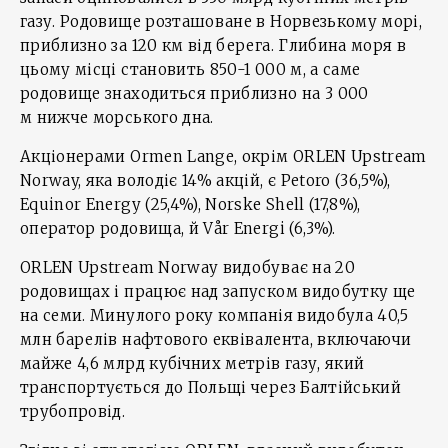
газу. Родовище розташоване в Норвезькому морі,
приблизно за 120 км від берега. Глибина моря в
цьому місці становить 850-1 000 м, а саме
родовище знаходиться приблизно на 3 000
м нижче морського дна.
Акціонерами Ormen Lange, окрім ORLEN Upstream
Norway, яка володіє 14% акцій, є Petoro (36,5%),
Equinor Energy (25,4%), Norske Shell (17,8%),
оператор родовища, й Vår Energi (6,3%).
ORLEN Upstream Norway видобуває на 20
родовищах і працює над запуском видобутку ще
на семи. Минулого року компанія видобула 40,5
млн барелів нафтового еквівалента, включаючи
майже 4,6 млрд кубічних метрів газу, який
транспортується до Польщі через Балтійський
трубопровід.