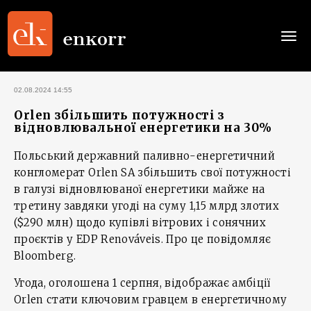
Togg
navi
02.08.2024 14:55
Orlen збільшить потужності з
відновлювальної енергетики на 30%
Польський державний паливно-енергетичний
конгломерат Orlen SA збільшить свої потужності
в галузі відновлюваної енергетики майже на
третину завдяки угоді на суму 1,15 млрд злотих
($290 млн) щодо купівлі вітрових і сонячних
проєктів у EDP Renováveis. Про це повідомляє
Bloomberg.
Угода, оголошена 1 серпня, відображає амбіції
Orlen стати ключовим гравцем в енергетичному