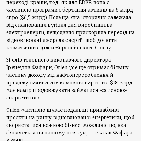
переході країни, тоді як для EDPR вона є
частиною програми обертання активів на 6 млрд
євро ($6,5 млрд). Польща, яка історично залежала
від спалювання вугілля для виробництва
електроенергії, нещодавно прискорила перехід на
відновлювані джерела енергії, щоб досягти
кліматичних цілей Європейського Союзу.
Зі слів головного виконавчого директора
Іренеуша Фафари, Orlen усе ще отримує більшу
частину доходу від нафтоперероблення й
продажу палива, але компанія вартістю $18 млрд
має намір продовжувати займатися «зеленою»
енергетикою.
Orlen «активно шукає подальші привабливі
проєкти на ринку відновлюваної енергетики, щоб
скористатися кожною бізнес-можливістю, яка
з’являється на нашому шляху», — сказав Фафара
в заяві.