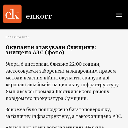
Togg
navi
07.11.2024 13:15
Окупанти атакували Сумщину:
знищено АЗС (фото)
Учора, 6 листопада близько 22:00 години,
застосовуючи заборонені міжнародним правом
методи ведення війни, окупанти скинули дві
керовані авіабомби на цивільну інфраструктуру
Ямпільської громади Шосткинського району,
повідомляє прокуратура Сумщини.
Зокрема було пошкоджено багатоповерхівку,
залізничну інфраструктуру, а також знищено АЗС.
«Унаслідок атаки ворога загинула 33-річна