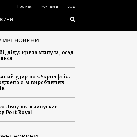
Про нас
Контакти
Вхід
вини
ЛИВІ НОВИНИ
і, діду: криза минула, осад
ився
аний удар по «Укрнафті»:
джено сім виробничих
ів
о Льоушкін запускає
у Port Royal
ОВНІ НОВИНИ