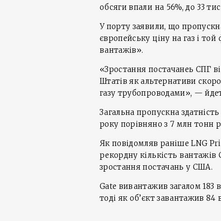
обсяги впали на 56%, до 33 тис
У порту заявили, що пропускн
європейську ціну на газ і той
вантажів».
«Зростання постачанеь СПГ ві
Штатів як альтернативи скор
газу трубопроводами», — йдет
Загальна пропускна здатність 
року порівняно з 7 млн тонн 
Як повідомляв раніше LNG Pri
рекордну кількість вантажів С
зростання постачань у США.
Gate вивантажив загалом 183 в
тоді як об’єкт завантажив 84 