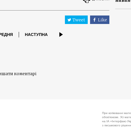
наван
Tweet
Like
РЕДНЯ
НАСТУПНА
лишати коментарі
При копіюванні мате
обов'язкове. Усі ма
на ІА «Інтерфакс-Укр
з письмового рішенн