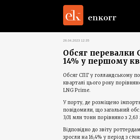
26.04.2023 12:35
Обсяг перевалки С
14% у першому кв
Обсяг СПГ у голландському по
кварталі цього року порівнян
LNG Prime.
У порту, де розміщено імпортн
повідомили, що загальний обс
3,01 млн тонн порівняно з 2,63
Відповідно до звіту роттерда
зросли на 16,4% у період з січн