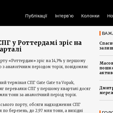
Публікації
Інтерв’ю
Колонки
Но
ВАЖ
ПГ у Роттердамі зріс на
Спасиб
арталі
залиш
рту «Роттердам» зріс на 14,3% у першому
Масов
о з аналогічним періодом торік, повідомляє
пошко
актив
ий термінал СПГ Gate Gate та Vopak,
Дмитр
яг перевалки СПГ у першому кварталі досяг
мереж
 млн тонн за аналогічний період торік.
мського порту, обсяги надходження СПГ
я по березень, до 2,97 млн тонн, а вихідні
ГОЛ