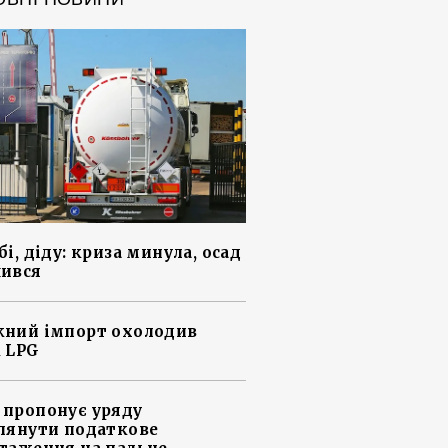
і, діду: криза минула, осад
ився
ний імпорт охолодив
 LPG
пропонує уряду
лянути податкове