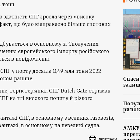
. тонн.
а здатність СПГ зросла через «високу
 факт, що було відправлено більше спотових
дбувається в основному зі Сполучених
оченню європейського імпорту російського
ься в повідомленні.
СПГ у порту досягла 11,49 млн тонн 2022
роком раніше.
Спасиб
залиш
me, торік термінал СПГ Dutch Gate отримав
ПГ на тлі високого попиту й різкого
Потуж
ринок
антажі СПГ, в основному з великих газовозів,
вантажі, в основному на невеликі судна.
АМКУ 
перег
ДРУКУВАТИ