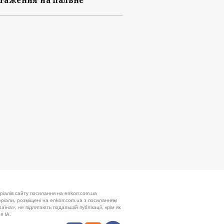
таження на пальне
ріалів сайту посилання на enkorr.com.ua
теріали, розміщені на enkorr.com.ua з посиланням
аїна», не підлягають подальшій публікації, крім як
я ІА.