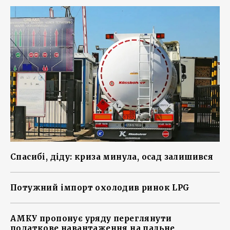
Спасибі, діду: криза минула, осад залишився
Потужний імпорт охолодив ринок LPG
АМКУ пропонує уряду переглянути
податкове навантаження на пальне