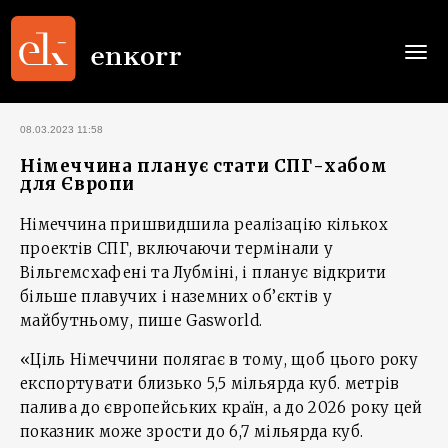
Togg
navi
08.03.2023 11:58
Німеччина планує стати СПГ-хабом
для Європи
Німеччина пришвидшила реалізацію кількох
проектів СПГ, включаючи термінали у
Вільгемсхафені та Лубміні, і планує відкрити
більше плавучих і наземних об’єктів у
майбутньому, пише Gasworld.
«Ціль Німеччини полягає в тому, щоб цього року
експортувати близько 5,5 мільярда куб. метрів
палива до європейських країн, а до 2026 року цей
показник може зрости до 6,7 мільярда куб.