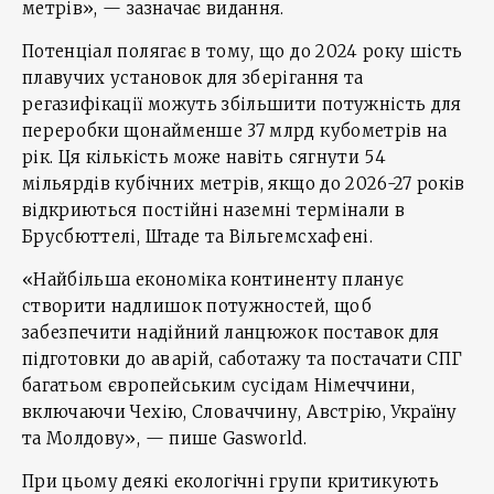
метрів», — зазначає видання.
Потенціал полягає в тому, що до 2024 року шість
плавучих установок для зберігання та
регазифікації можуть збільшити потужність для
переробки щонайменше 37 млрд кубометрів на
рік. Ця кількість може навіть сягнути 54
мільярдів кубічних метрів, якщо до 2026-27 років
відкриються постійні наземні термінали в
Брусбюттелі, Штаде та Вільгемсхафені.
«Найбільша економіка континенту планує
створити надлишок потужностей, щоб
забезпечити надійний ланцюжок поставок для
підготовки до аварій, саботажу та постачати СПГ
багатьом європейським сусідам Німеччини,
включаючи Чехію, Словаччину, Австрію, Україну
та Молдову», — пише Gasworld.
При цьому деякі екологічні групи критикують