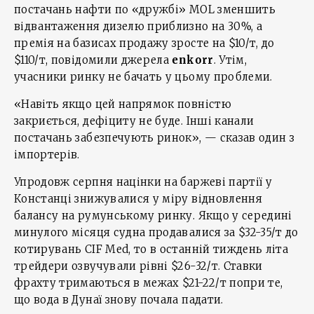
постачань нафти по «дружбі» MOL зменшить
відвантаження дизелю приблизно на 30%, а
премія на базисах продажу зросте на $10/т, до
$110/т, повідомили джерела
enkorr
. Утім,
учасники ринку не бачать у цьому проблеми.
«Навіть якщо цей напрямок повністю
закриється, дефіциту не буде. Інші канали
постачань забезпечують ринок», — сказав один з
імпортерів.
Упродовж серпня націнки на баржеві партії у
Констанці знижувалися у міру відновлення
балансу на румунському ринку. Якщо у середині
минулого місяця судна продавалися за $32-35/т до
котирувань CIF Med, то в останній тиждень літа
трейдери озвучували рівні $26-32/т. Ставки
фрахту тримаються в межах $21-22/т попри те,
що вода в Дунаї знову почала падати.