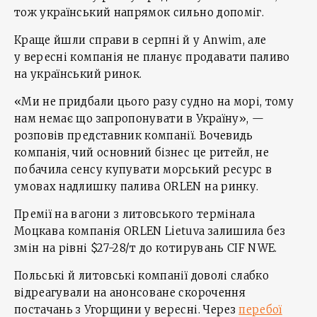
тож український напрямок сильно допоміг.
Краще йшли справи в серпні й у Anwim, але
у вересні компанія не планує продавати паливо
на український ринок.
«Ми не придбали цього разу судно на морі, тому
нам немає що запропонувати в Україну», —
розповів представник компанії. Вочевидь
компанія, чий основний бізнес це ритейл, не
побачила сенсу купувати морський ресурс в
умовах надлишку палива ORLEN на ринку.
Премії на вагони з литовського термінала
Моцкава компанія ORLEN Lietuva залишила без
змін на рівні $27-28/т до котирувань CIF NWE.
Польські й литовські компанії доволі слабко
відреагували на анонсоване скорочення
постачань з Угорщини у вересні. Через
перебої