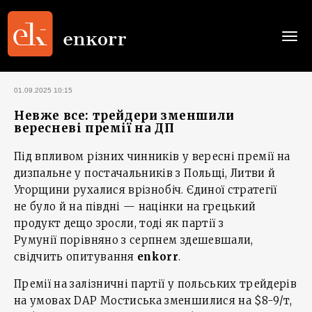
Togg
navi
01.09.2025 10:15
Невже все: трейдери зменшили
вересневі премії на ДП
Під впливом різних чинників у вересні премії на
дизпальне у постачальників з Польщі, Литви й
Угорщини рухалися врізнобіч. Єдиної стратегії
не було й на півдні — націнки на грецький
продукт дещо зросли, тоді як партії з
Румунії порівняно з серпнем здешевшали,
свідчить опитування
enkorr
.
Премії на залізничні партії у польських трейдерів
на умовах DAP Мостиська зменшилися на $8-9/т,