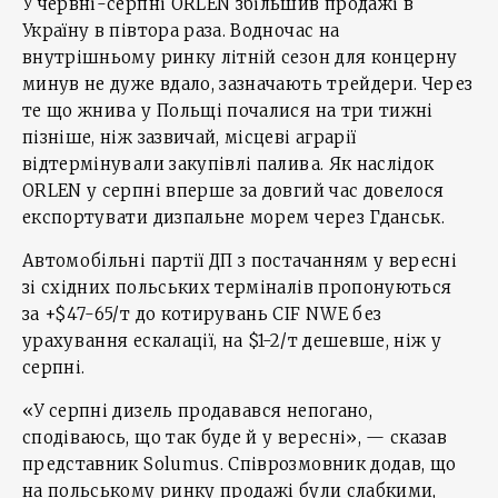
У червні-серпні ORLEN збільшив продажі в
Україну в півтора раза. Водночас на
внутрішньому ринку літній сезон для концерну
минув не дуже вдало, зазначають трейдери. Через
те що жнива у Польщі почалися на три тижні
пізніше, ніж зазвичай, місцеві аграрії
відтермінували закупівлі палива. Як наслідок
ORLEN у серпні вперше за довгий час довелося
експортувати дизпальне морем через Гданськ.
Автомобільні партії ДП з постачанням у вересні
зі східних польських терміналів пропонуються
за +$47-65/т до котирувань CIF NWE без
урахування ескалації, на $1-2/т дешевше, ніж у
серпні.
«У серпні дизель продавався непогано,
сподіваюсь, що так буде й у вересні», — сказав
представник Solumus. Співрозмовник додав, що
на польському ринку продажі були слабкими,