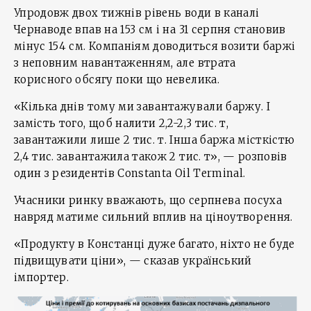
Упродовж двох тижнів рівень води в каналі
Чернаводе впав на 153 см і на 31 серпня становив
мінус 154 см. Компаніям доводиться возити баржі
з неповним навантаженням, але втрата
корисного обсягу поки що невелика.
«Кілька днів тому ми завантажували баржу. І
замість того, щоб налити 2,2-2,3 тис. т,
завантажили лише 2 тис. т. Інша баржа місткістю
2,4 тис. завантажила також 2 тис. т», — розповів
один з резидентів Constanta Oil Terminal.
Учасники ринку вважають, що серпнева посуха
навряд матиме сильний вплив на ціноутворення.
«Продукту в Констанці дуже багато, ніхто не буде
підвищувати ціни», — сказав український
імпортер.