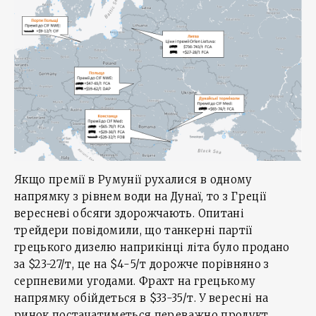
Якщо премії в Румунії рухалися в одному
напрямку з рівнем води на Дунаї, то з Греції
вересневі обсяги здорожчають. Опитані
трейдери повідомили, що танкерні партії
грецького дизелю наприкінці літа було продано
за $23-27/т, це на $4-5/т дорожче порівняно з
серпневими угодами. Фрахт на грецькому
напрямку обійдеться в $33-35/т. У вересні на
ринок постачатиметься переважно продукт