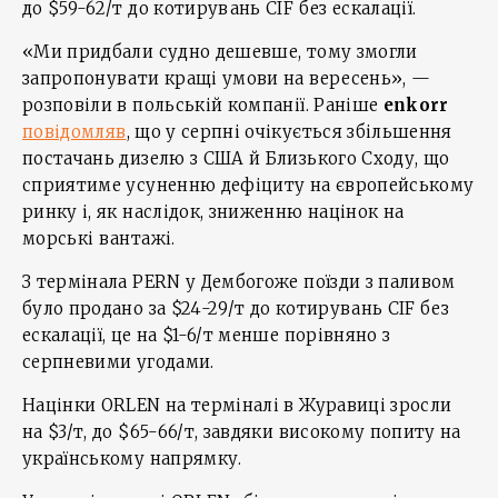
до $59-62/т до котирувань CIF без ескалації.
«Ми придбали судно дешевше, тому змогли
запропонувати кращі умови на вересень», —
розповіли в польській компанії. Раніше
enkorr
повідомляв
, що у серпні очікується збільшення
постачань дизелю з США й Близького Сходу, що
сприятиме усуненню дефіциту на європейському
ринку і, як наслідок, зниженню націнок на
морські вантажі.
З термінала PERN у Дембогоже поїзди з паливом
було продано за $24-29/т до котирувань CIF без
ескалації, це на $1-6/т менше порівняно з
серпневими угодами.
Націнки ORLEN на терміналі в Журавиці зросли
на $3/т, до $65-66/т, завдяки високому попиту на
українському напрямку.