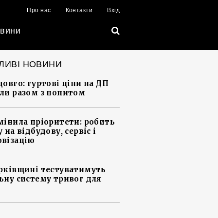
Про нас
Контакти
Вхід
вини
ЛИВІ НОВИНИ
довго: гуртові ціни на ДП
ли разом з попитом
мінила пріоритети: робить
 на відбудову, сервіс і
візацію
рківщині тестуватимуть
ьну систему тривог для