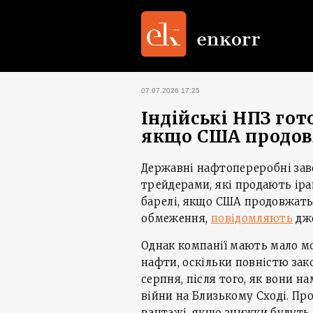
07.07.2026 17:25
Індійські НПЗ гот
якщо США продов
Державні нафтопереробні заво
трейдерами, які продають іра
барелі, якщо США продовжать
обмеження,
повідомляють
дже
Однак компанії мають мало мо
нафти, оскільки повністю зак
серпня, після того, як вони на
війни на Близькому Сході. Пр
вантажі, якщо знижки будуть 