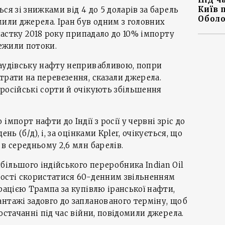
Київ 
ся зі знижками від 4 до 5 доларів за барель
Оболо
мили джерела. Іран був одним з головних
 частку 2018 року припадало до 10% імпорту
межили потоки.
саудівську нафту непривабливою, попри
трати на перевезення, сказали джерела.
російські сорти й очікують збільшення
о імпорт нафти до Індії з росії у червні зріс до
нь (б/д), і, за оцінками Kpler, очікується, що
в середньому 2,6 млн барелів.
ільшого індійського переробника Indian Oil
вості скористатися 60-денним звільненням
трацією Трампа за купівлю іранської нафти,
нтажі задовго до запланованого терміну, щоб
остачанні під час війни, повідомили джерела.