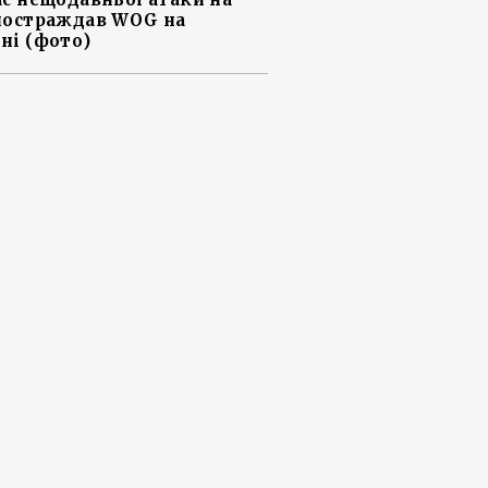
постраждав WOG на
ні (фото)