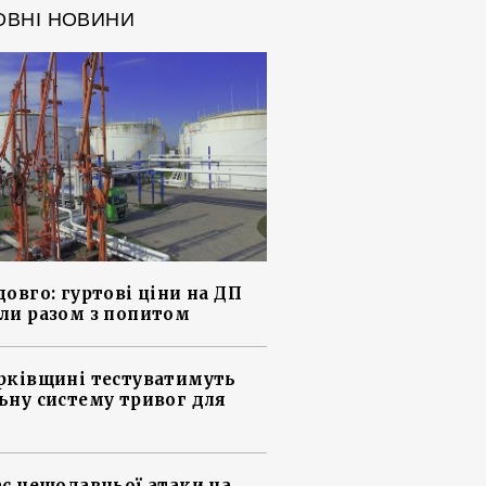
ОВНІ НОВИНИ
довго: гуртові ціни на ДП
ли разом з попитом
рківщині тестуватимуть
ьну систему тривог для
ас нещодавньої атаки на