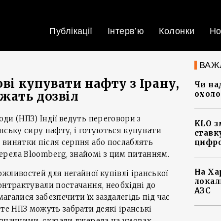
Публікації
Інтерв’ю
Колонки
Но
ВАЖ
ові купувати нафту з Ірану,
Чи на
жать дозвіл
охоло
ди (НПЗ) Індії ведуть переговори з
KLO з
нську сиру нафту, і готуються купувати
ставку
 винятки після серпня або послаблять
цифро
рела Bloomberg, знайомі з цим питанням.
На Ха
жливостей для негайної купівлі іранської
локал
онтрактували постачання, необхідні до
АЗС
магалися забезпечити їх заздалегідь під час
оте НПЗ можуть забрати деякі іранські
значними, сказали джерела на умовах