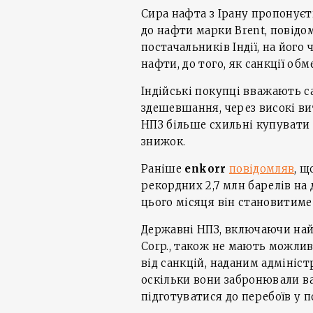
Сира нафта з Ірану пропонуєть
до нафти марки Brent, повідо
постачальників Індії, на його
нафти, до того, як санкції об
Індійські покупці вважають 
здешевшання, через високі ви
НПЗ більше схильні купувати 
знижок.
Раніше
enkorr
повідомляв
, щ
рекордних 2,7 млн барелів на де
цього місяця він становитиме 
Державні НПЗ, включаючи найб
Corp., також не мають можли
від санкцій, наданим адмініс
оскільки вони забронювали ва
підготуватися до перебоїв у п