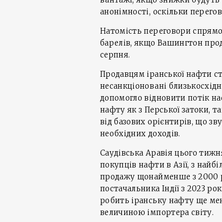
анонімності, оскільки перего
Натомість переговори спрямов
барелів, якщо Вашингтон про
серпня.
Продавцям іранської нафти ст
несанкціоновані близькосхідн
допомогло відновити потік на
нафту як з Перської затоки, та
від базових орієнтирів, що зв
необхідних доходів.
Саудівська Аравія цього тиж
покупців нафти в Азії, з на
продажу щонайменше з 2000 ро
постачальника Індії з 2023 р
робить іранську нафту ще ме
величиною імпортера світу.