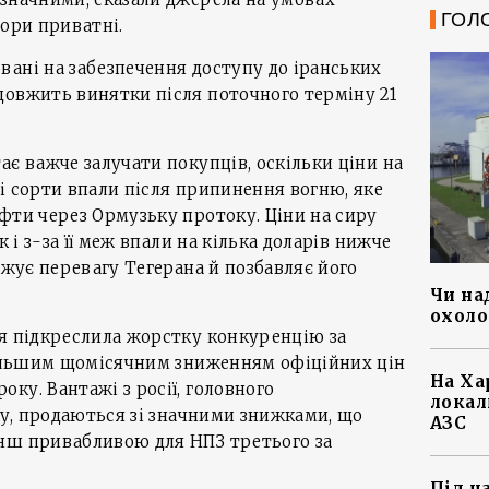
ГОЛ
вори приватні.
ані на забезпечення доступу до іранських
довжить винятки після поточного терміну 21
ає важче залучати покупців, оскільки ціни на
і сорти впали після припинення вогню, яке
фти через Ормузьку протоку. Ціни на сиру
к і з-за її меж впали на кілька доларів нижче
ужує перевагу Тегерана й позбавляє його
Чи на
охоло
ня підкреслила жорстку конкуренцію за
йбільшим щомісячним зниженням офіційних цін
На Ха
ку. Вантажі з росії, головного
локал
оку, продаються зі значними знижками, що
АЗС
нш привабливою для НПЗ третього за
Під ч