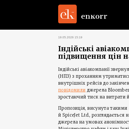
19.05.2026 15:19
Індійські авіаком
підвищення цін н
Індійські авіакомпанії зверн
(НПЗ) з проханням утриматися
внутрішніх рейсів до закінче
повідомили
джерела Bloomber
зростаючий тиск на витрати й
Пропозиція, висунута такими ав
й SpiceJet Ltd., розглядаєть
джерела на умовах анонімност
Міністерство нафти і газу Інд