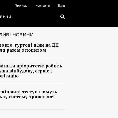
Про нас
Контакти
Вхід
вини
ЛИВІ НОВИНИ
довго: гуртові ціни на ДП
ли разом з попитом
мінила пріоритети: робить
 на відбудову, сервіс і
візацію
рківщині тестуватимуть
ьну систему тривог для