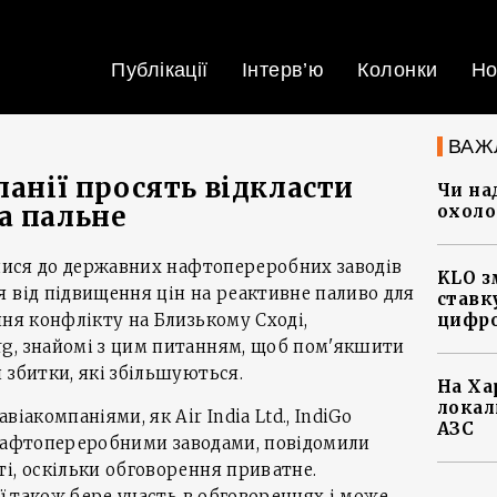
Публікації
Інтерв’ю
Колонки
Но
ВАЖ
панії просять відкласти
Чи на
а пальне
охоло
улися до державних нафтопереробних заводів
KLO з
 від підвищення цін на реактивне паливо для
ставку
ння конфлікту на Близькому Сході,
цифро
g, знайомі з цим питанням, щоб пом'якшити
 збитки, які збільшуються.
На Ха
локал
іакомпаніями, як Air India Ltd., IndiGo
АЗС
ся нафтопереробними заводами, повідомили
і, оскільки обговорення приватне.
ії також бере участь в обговореннях і може