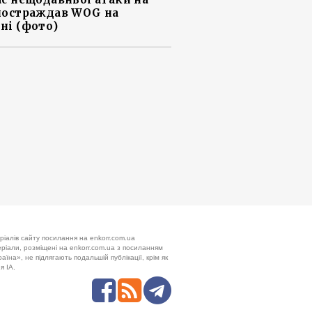
постраждав WOG на
ні (фото)
ріалів сайту посилання на enkorr.com.ua
теріали, розміщені на enkorr.com.ua з посиланням
аїна», не підлягають подальшій публікації, крім як
я ІА.