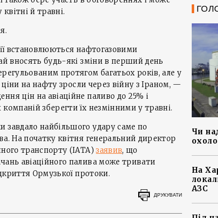
ГОЛ
 квітні й травні.
я.
ндії встановлюються нафтогазовими
чай вносять будь-які зміни в перший день
ерегульованим протягом багатьох років, але у
і ціни на нафту зросли через війну з Іраном, —
ння цін на авіаційне паливо до 25% і
 компаній зберегти їх незмінними у травні.
и завдало найбільшого удару саме по
Чи на
ва. На початку квітня генеральний директор
охоло
яного транспорту (IATA)
заявив
, що
ачань авіаційного палива може тривати
На Ха
відкриття Ормузької протоки.
локал
АЗС
ДРУКУВАТИ
Під ч