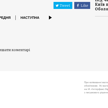
Київ 
Tweet
Like
Оболо
РЕДНЯ
НАСТУПНА
лишати коментарі
При копіюванні мате
обов'язкове. Усі ма
на ІА «Інтерфакс-Укр
з письмового рішенн