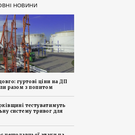
ОВНІ НОВИНИ
довго: гуртові ціни на ДП
ли разом з попитом
рківщині тестуватимуть
ьну систему тривог для
ас нещодавньої атаки на