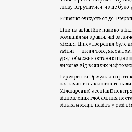
знову втрутитися, як це було у
Рішення очікується до 1 червн
Ціни на авіаційне паливо в І
компаніями країни, які зазви
місяця. Ціноутворення було д
квітні — після того, як світов
уряд обмежив останнє підвище
вимагав від великих нафтових
Перекриття Ормузької проток
постачаннях авіаційного пали
Міжнародної асоціації повітр
відновлення глобальних пост
кілька місяців навіть у разі 