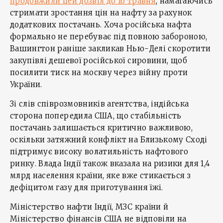
продовжили цей дозвіл до 16 травня
, намагаючись
стримати зростання цін на нафту за рахунок
додаткових постачань. Хоча російська нафта
формально не перебуває під повною забороною,
Вашингтон раніше закликав Нью-Делі скоротити
закупівлі дешевої російської сировини, щоб
посилити тиск на москву через війну проти
України.
Зі слів співрозмовників агентства, індійська
сторона попередила США, що стабільність
постачань залишається критично важливою,
оскільки затяжний конфлікт на Близькому Сході
підтримує високу волатильність нафтового
ринку. Влада Індії також вказала на ризики для 1,4
млрд населення країни, яке вже стикається з
дефіцитом газу для приготування їжі.
Міністерство нафти Індії, МЗС країни й
Міністерство фінансів США не відповіли на