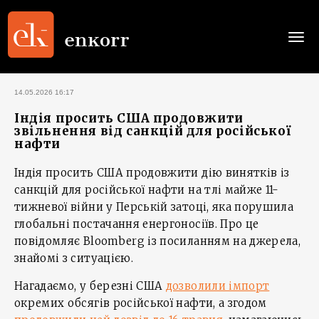
Togg
navi
14.05.2026 16:17
Індія просить США продовжити
звільнення від санкцій для російської
нафти
Індія просить США продовжити дію винятків із
санкцій для російської нафти на тлі майже 11-
тижневої війни у Перській затоці, яка порушила
глобальні постачання енергоносіїв. Про це
повідомляє Bloomberg із посиланням на джерела,
знайомі з ситуацією.
Нагадаємо, у березні США
дозволили імпорт
окремих обсягів російської нафти, а згодом