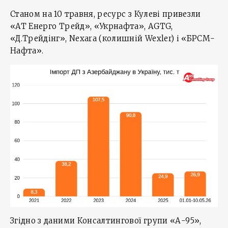
Станом на 10 травня, ресурс з Кулеві привезли
«АТ Енерго Трейд», «Укрнафта», AGTG,
«Д.Трейдінг», Nexara (колишній Wexler) і «БРСМ-
Нафта».
Згідно з даними Консалтингової групи «А-95»,