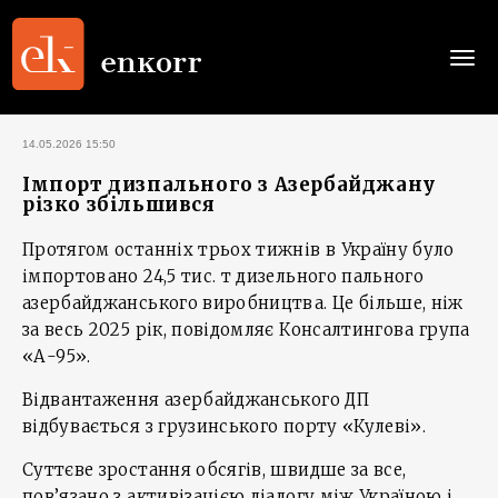
Togg
navi
14.05.2026 15:50
Імпорт дизпального з Азербайджану
різко збільшився
Протягом останніх трьох тижнів в Україну було
імпортовано 24,5 тис. т дизельного пального
азербайджанського виробництва. Це більше, ніж
за весь 2025 рік, повідомляє Консалтингова група
«А-95».
Відвантаження азербайджанського ДП
відбувається з грузинського порту «Кулеві».
Суттєве зростання обсягів, швидше за все,
пов’язано з активізацією діалогу між Україною і