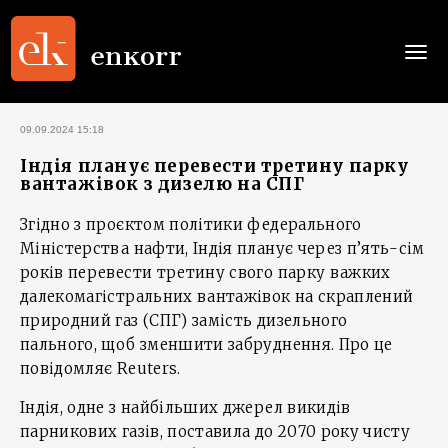
Togg
navi
09.09.2024 15:18
Індія планує перевести третину парку
вантажівок з дизелю на СПГ
Згідно з проєктом політики федерального
Міністерства нафти, Індія планує через п’ять-сім
років перевести третину свого парку важких
далекомагістральних вантажівок на скраплений
природний газ (СПГ) замість дизельного
пального, щоб зменшити забруднення. Про це
повідомляє Reuters.
Індія, одне з найбільших джерел викидів
парникових газів, поставила до 2070 року чисту