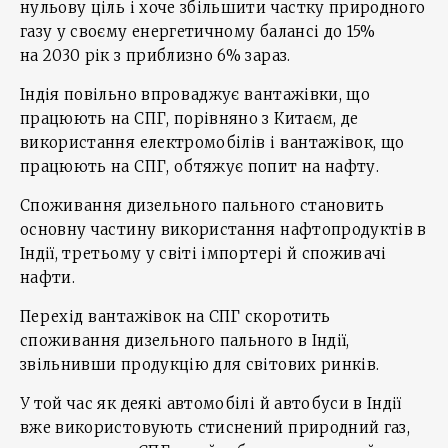
нульову ціль і хоче збільшити частку природного
газу у своєму енергетичному балансі до 15%
на 2030 рік з приблизно 6% зараз.
Індія повільно впроваджує вантажівки, що
працюють на СПГ, порівняно з Китаєм, де
використання електромобілів і вантажівок, що
працюють на СПГ, обтяжує попит на нафту.
Споживання дизельного пального становить
основну частину використання нафтопродуктів в
Індії, третьому у світі імпортері й споживачі
нафти.
Перехід вантажівок на СПГ скоротить
споживання дизельного пального в Індії,
звільнивши продукцію для світових ринків.
У той час як деякі автомобілі й автобуси в Індії
вже використовують стиснений природний газ,