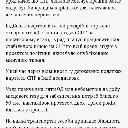
уряд каже, що СПГ, який забезпечує кращий запас
ходу, був би кращим варіантом для вантажівок
для далеких перевезень.
Індійські нафтові й газові роздрібні торговці
створюють 49 станцій роздачі СПГ на
початковому етапі, і уряд планує працювати над
стабільною ціною на СПГ по всій країні, згідно з
проєктом політики, який було опубліковано
минулого тижня.
У цей час через відмінності у державних податках
вартість СПГ в Індії неоднакова.
Уряд планує виділяти 0,5 млн кубометрів на добу
місцевого газу для забезпечення потреб близько
50 тис. вантажівок протягом двох-трьох років,
йдеться у проєкті.
На важкі транспортні засоби припадає більшість
пов’язаних з енергією викидів вуглекислого газу