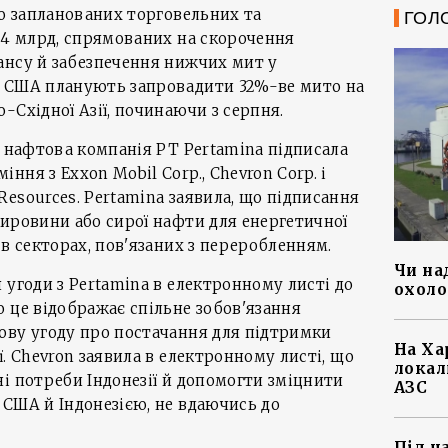
ою запланованих торговельних та
ГОЛ
34 млрд, спрямованих на скорочення
ансу й забезпечення нижчих мит у
. США планують запровадити 32%-ве мито на
-Східної Азії, починаючи з серпня.
а нафтова компанія PT Pertamina підписала
ня з Exxon Mobil Corp., Chevron Corp. і
esources. Pertamina заявила, що підписання
ировини або сирої нафти для енергетичної
 в секторах, пов'язаних з переробленням.
Чи на
 угоди з Pertamina в електронному листі до
охоло
 це відображає спільне зобов'язання
ову угоду про постачання для підтримки
На Ха
. Chevron заявила в електронному листі, що
локал
і потреби Індонезії й допомогти зміцнити
АЗС
США й Індонезією, не вдаючись до
Під ч