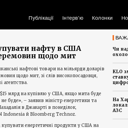
Публікації
Інтерв’ю
Колонки
Но
ВАЖ
купувати нафту в США
Чи на
перемовин щодо мит
охоло
иканські нафтові товари на мільярди доларів
KLO з
емовин щодо мит, зі слів високопосадовця,
ставку
і агентства.
цифро
 $15 млрд на купівлю у США, якщо мита буде
На Ха
и не буде», – заявив міністр енергетики та
локал
ахадалія в Джакарті в понеділок,
АЗС
N Indonesia й Bloomberg Technoz.
а купувати енергетичні продукти у США на