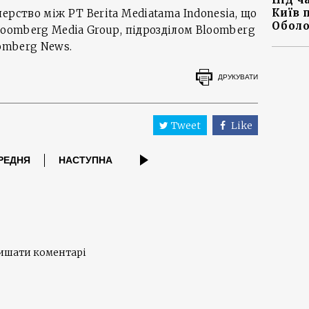
Київ 
ерство між PT Berita Mediatama Indonesia, що
Оболо
loomberg Media Group, підрозділом Bloomberg
oomberg News.
ДРУКУВАТИ
Tweet
Like
РЕДНЯ
НАСТУПНА
лишати коментарі