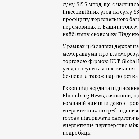
суму $15,5 млрд, що є частин
інвестиційних угод на суму $
профіциту торговельного бал
перемовинах із Вашингтоном
найбільшу економіку Південно
У рамках цієї заявки державн
меморандуми про взаєморозумін
торговою фірмою KDT Global R
угод стосуються постачання с
безпеки, а також партнерства
Exxon підтвердила підписання
Bloomberg News, заявивши, що
компаній вивчити довгострок
енергетичних потреб Індонезії
готова підтримати енергетичн
енергетичне партнерство між 
подробиць.