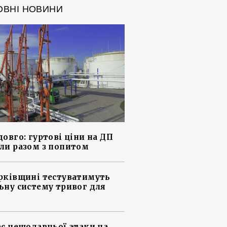
ОВНІ НОВИНИ
довго: гуртові ціни на ДП
ли разом з попитом
рківщині тестуватимуть
ьну систему тривог для
ас нещодавньої атаки на