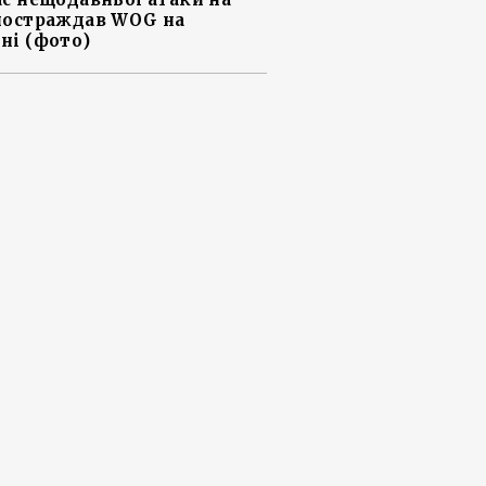
постраждав WOG на
ні (фото)