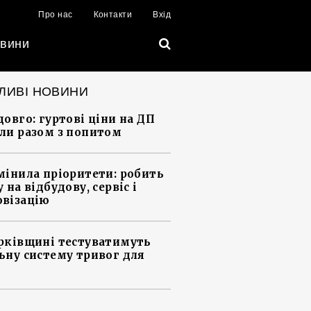
Про нас
Контакти
Вхід
вини
ЛИВІ НОВИНИ
довго: гуртові ціни на ДП
ли разом з попитом
мінила пріоритети: робить
 на відбудову, сервіс і
візацію
рківщині тестуватимуть
ьну систему тривог для