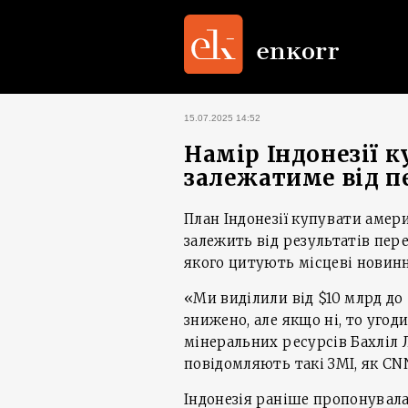
15.07.2025 14:52
Намір Індонезії 
залежатиме від 
План Індонезії купувати амер
залежить від результатів пер
якого цитують місцеві новинн
«Ми виділили від $10 млрд до
знижено, але якщо ні, то угод
мінеральних ресурсів Бахліл Л
повідомляють такі ЗМІ, як CN
Індонезія раніше пропонувал