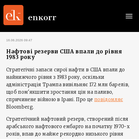
Togg
navi
16.06.2026 09:47
Нафтові резерви США впали до рівня
1983 року
Стратегічні запаси сирої нафти в США впали до
найнижчого рівня з 1983 року, оскільки
адміністрація Трампа вивільняє 172 млн барелів,
щоб пом'якшити зростання цін на паливо,
спричинене війною в Ірані. Про це
повідомляє
Bloomberg.
Стратегічний нафтовий резерв, створений після
арабського нафтового ембарго на початку 1970-х
років, впав до майже рекордно низького рівня