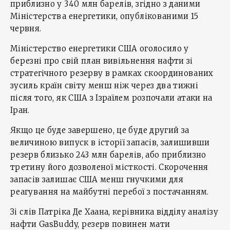
приблизно у 340 млн барелів, згідно з даними
Міністерства енергетики, опублікованими 15
червня.
Міністерство енергетики США оголосило у
березні про свій план вивільнення нафти зі
стратегічного резерву в рамках скоординованих
зусиль країн світу менш ніж через два тижні
після того, як США з Ізраїлем розпочали атаки на
Іран.
Якщо це буде завершено, це буде другий за
величиною випуск в історії запасів, залишивши
резерв близько 243 млн барелів, або приблизно
третину його дозволеної місткості. Скорочення
запасів залишає США менш гнучкими для
реагування на майбутні перебої з постачанням.
Зі слів Патріка Де Хаана, керівника відділу аналізу
нафти GasBuddy, резерв повинен мати