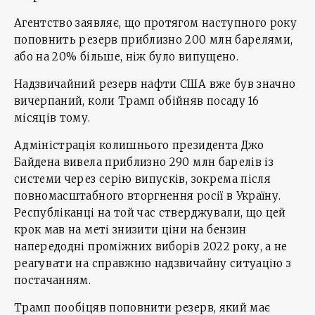
Агентство заявляє, що протягом наступного року
поповнить резерв приблизно 200 млн барелями,
або на 20% більше, ніж було випущено.
Надзвичайний резерв нафти США вже був значно
вичерпаний, коли Трамп обійняв посаду 16
місяців тому.
Адміністрація колишнього президента Джо
Байдена вивела приблизно 290 млн барелів із
системи через серію випусків, зокрема після
повномасштабного вторгнення росії в Україну.
Республіканці на той час стверджували, що цей
крок мав на меті знизити ціни на бензин
напередодні проміжних виборів 2022 року, а не
реагувати на справжню надзвичайну ситуацію з
постачанням.
Трамп пообіцяв поповнити резерв, який має