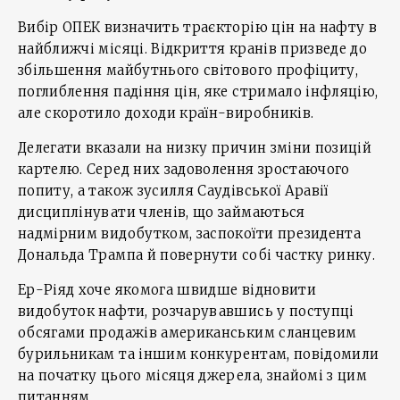
Вибір ОПЕК визначить траєкторію цін на нафту в
найближчі місяці. Відкриття кранів призведе до
збільшення майбутнього світового профіциту,
поглиблення падіння цін, яке стримало інфляцію,
але скоротило доходи країн-виробників.
Делегати вказали на низку причин зміни позицій
картелю. Серед них задоволення зростаючого
попиту, а також зусилля Саудівської Аравії
дисциплінувати членів, що займаються
надмірним видобутком, заспокоїти президента
Дональда Трампа й повернути собі частку ринку.
Ер-Ріяд хоче якомога швидше відновити
видобуток нафти, розчарувавшись у поступці
обсягами продажів американським сланцевим
бурильникам та іншим конкурентам, повідомили
на початку цього місяця джерела, знайомі з цим
питанням.