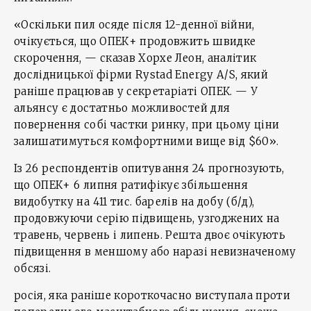
«Оскільки пил осяде після 12-денної війни,
очікується, що ОПЕК+ продовжить швидке
скорочення, — сказав Хорхе Леон, аналітик
дослідницької фірми Rystad Energy A/S, який
раніше працював у секретаріаті ОПЕК. — У
альянсу є достатньо можливостей для
повернення собі частки ринку, при цьому ціни
залишатимуться комфортними вище від $60».
Із 26 респондентів опитування 24 прогнозують,
що ОПЕК+ 6 липня ратифікує збільшення
видобутку на 411 тис. барелів на добу (б/д),
продовжуючи серію підвищень, узгоджених на
травень, червень і липень. Решта двоє очікують
підвищення в меншому або наразі невизначеному
обсязі.
росія, яка раніше короткочасно виступала проти