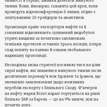
чинності в серпні, заявили делегати минулого
тижня. Вони, ймовірно, схвалять цей крок, коли
проведуть відеоконференцію 6 липня, згідно з
опитуванням 26 трейдерів та аналітиків.
Організація країн-експортерів нафти та її
союзники відновлюють зупинений видобуток
утричі вищими за початково заплановані
темпами протягом останніх трьох місяців, попри
спад попиту на паливо й ознаки глобального
надлишку пропозиції.
Несподінка зміна стратегії посилила тиск на ціни
сирої нафти, які знизилися минулого тижня після
досягнення перемир’я між Ізраїлем та Іраном, що
зменшило занепокоєння щодо можливих
перебоїв експорту з Близького Сходу. Ф’ючерси
на нафту марки Brent наразі торгуються на рівні
близько $68 за барель — це на 9% нижче, ніж на
початку року.