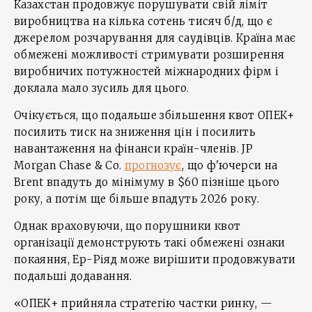
Казахстан продовжує порушувати свій ліміт
виробництва на кілька сотень тисяч б/д, що є
джерелом розчарування для саудівців. Країна має
обмежені можливості стримувати розширення
виробничих потужностей міжнародних фірм і
доклала мало зусиль для цього.
Очікується, що подальше збільшення квот ОПЕК+
посилить тиск на зниження цін і посилить
навантаження на фінанси країн-членів. JP
Morgan Chase & Co.
прогнозує
, що ф'ючерси на
Brent впадуть до мінімуму в $60 пізніше цього
року, а потім ще більше впадуть 2026 року.
Однак враховуючи, що порушники квот
організації демонструють такі обмежені ознаки
покаяння, Ер-Ріяд може вирішити продовжувати
подальші додавання.
«ОПЕК+ прийняла стратегію частки ринку, —