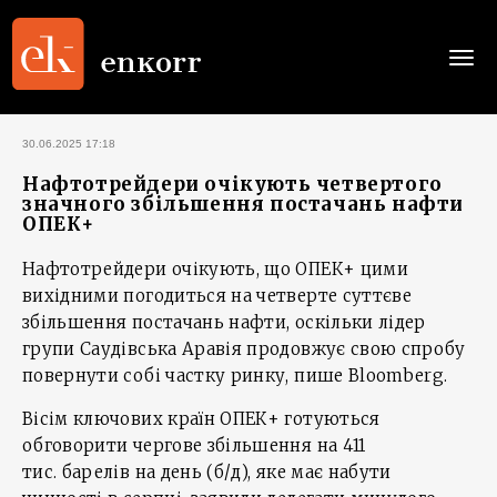
Togg
navi
30.06.2025 17:18
Нафтотрейдери очікують четвертого
значного збільшення постачань нафти
ОПЕК+
Нафтотрейдери очікують, що ОПЕК+ цими
вихідними погодиться на четверте суттєве
збільшення постачань нафти, оскільки лідер
групи Саудівська Аравія продовжує свою спробу
повернути собі частку ринку, пише Bloomberg.
Вісім ключових країн ОПЕК+ готуються
обговорити чергове збільшення на 411
тис. барелів на день (б/д), яке має набути