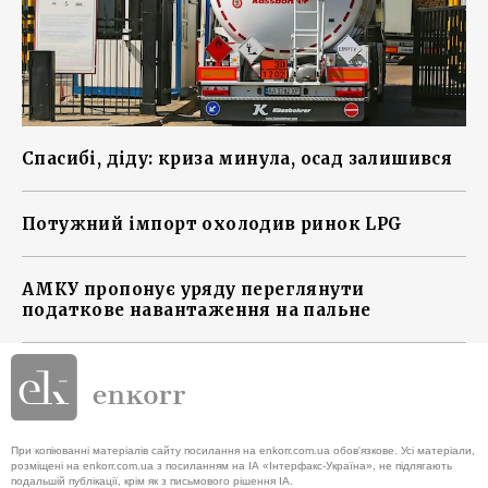
Спасибі, діду: криза минула, осад залишився
Потужний імпорт охолодив ринок LPG
АМКУ пропонує уряду переглянути
податкове навантаження на пальне
При копіюванні матеріалів сайту посилання на enkorr.com.ua обов'язкове. Усі матеріали,
розміщені на enkorr.com.ua з посиланням на ІА «Інтерфакс-Україна», не підлягають
подальшій публікації, крім як з письмового рішення ІА.