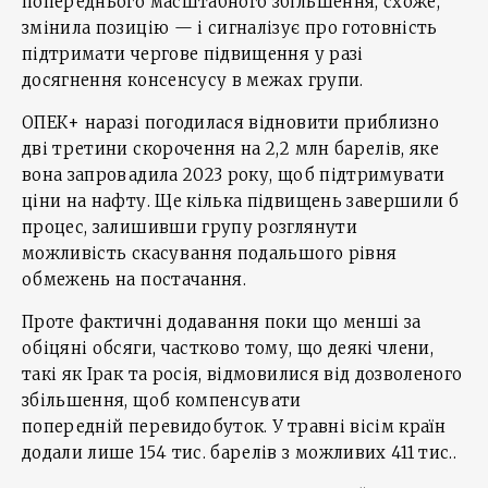
попереднього масштабного збільшення, схоже,
змінила позицію — і сигналізує про готовність
підтримати чергове підвищення у разі
досягнення консенсусу в межах групи.
ОПЕК+ наразі погодилася відновити приблизно
дві третини скорочення на 2,2 млн барелів, яке
вона запровадила 2023 року, щоб підтримувати
ціни на нафту. Ще кілька підвищень завершили б
процес, залишивши групу розглянути
можливість скасування подальшого рівня
обмежень на постачання.
Проте фактичні додавання поки що менші за
обіцяні обсяги, частково тому, що деякі члени,
такі як Ірак та росія, відмовилися від дозволеного
збільшення, щоб компенсувати
попередній перевидобуток. У травні вісім країн
додали лише 154 тис. барелів з можливих 411 тис..