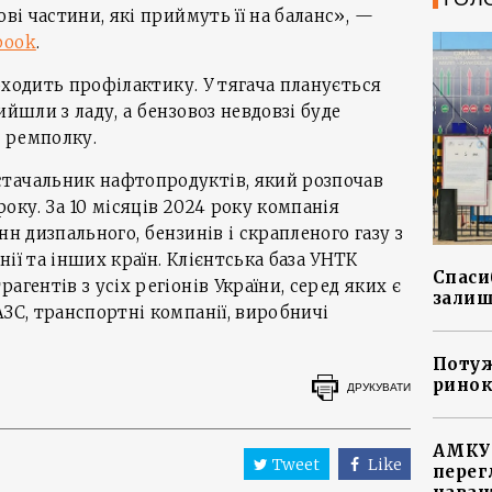
ові частини, які приймуть її на баланс», —
book
.
проходить профілактику. У тягача планується
ийшли з ладу, а бензовоз невдовзі буде
 ремполку.
тачальник нафтопродуктів, який розпочав
оку. За 10 місяців 2024 року компанія
нн дизпального, бензинів і скрапленого газу з
ії та інших країн. Клієнтська база УНТК
Спасиб
агентів з усіх регіонів України, серед яких є
залиш
АЗС, транспортні компанії, виробничі
Потуж
ринок
ДРУКУВАТИ
АМКУ 
Tweet
Like
перег