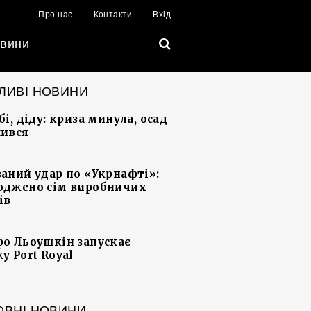
Про нас
Контакти
Вхід
вини
ЛИВІ НОВИНИ
і, діду: криза минула, осад
ився
аний удар по «Укрнафті»:
джено сім виробничих
ів
о Льоушкін запускає
у Port Royal
ОВНІ НОВИНИ