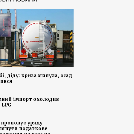
і, діду: криза минула, осад
ився
ний імпорт охолодив
 LPG
пропонує уряду
лянути податкове