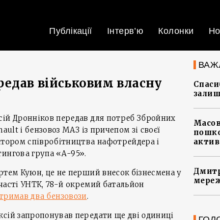
Публікації
Інтерв’ю
Колонки
Но
ВАЖ
едав військовим власну
Спасиб
залиш
сій Дронніков передав для потреб Збройних
Масов
ault і бензовоз МАЗ із причепом зі своєї
пошко
атором співробітництва нафотрейдера і
актив
тингова група «А-95».
Дмитр
ртем Куюн, це не перший внесок бізнесмена у
мереж
 участі УНТК, 78-й окремий батальйон
тримав два бензовози
.
ксій запропонував передати ще дві одиниці
ГОЛ