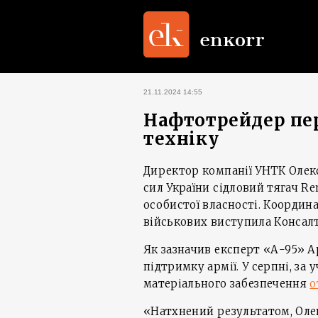
21.11.2024 14:55
Нафтотрейдер пер
техніку
Директор компанії УНТК Олек
сил України сідловий тягач Ren
особистої власності. Координ
військових виступила Консал
Як зазначив експерт «А-95» А
підтримку армії. У серпні, за
матеріального забезпечення
о
«Натхнений результатом, Оле