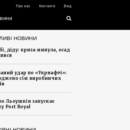
Про нас
Контакти
Вхід
вини
ЛИВІ НОВИНИ
і, діду: криза минула, осад
ився
аний удар по «Укрнафті»:
джено сім виробничих
ів
о Льоушкін запускає
у Port Royal
ОВНІ НОВИНИ