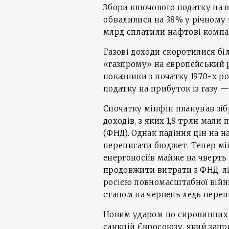
Збори ключового податку на 
обвалилися на 38% у річному ви
млрд сплатили нафтові компан
Газові доходи скоротилися бі
«газпрому» на європейський р
показники з початку 1970-х ро
податку на прибуток із газу —
Спочатку мінфін планував зіб
доходів, з яких 1,8 трлн мал
(ФНД). Однак падіння цін на 
переписати бюджет. Тепер мін
енергоносіїв майже на чверть 
продовжити витрати з ФНД, лік
росією повномасштабної війн
станом на червень ледь перев
Новим ударом по сировинних 
санкцій Євросоюзу, який запр