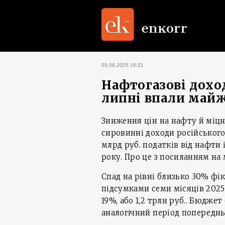
05.08.2025 16:21
Нафтогазові дохо
липні впали майж
Зниження цін на нафту й міц
сировинні доходи російського
млрд руб. податків від нафти 
року. Про це з посиланням на
Спад на рівні близько 30% фік
підсумками семи місяців 2025
19%, або 1,2 трлн руб.. Бюджет
аналогічний період попереднь