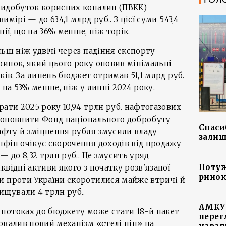
видобуток корисних копалин (ПВКК)
мірі — до 634,1 млрд руб.. З цієї суми 543,4
ії, що на 36% менше, ніж торік.
льш ніж удвічі через падіння експорту
инок, який цього року оновив мінімальні
ків. За липень бюджет отримав 51,1 млрд руб.
 на 53% менше, ніж у липні 2024 року.
рати 2025 року 10,94 трлн руб. нафтогазових
и поповнити Фонд національного добробуту
Спасиб
нафту й зміцнення рубля змусили владу
залиш
фін очікує скорочення доходів від продажу
— до 8,32 трлн руб.. Це змусить уряд
Потуж
відні активи якого з початку розв'язаної
ринок
и проти України скоротилися майже втричі й
ищували 4 трлн руб..
АМКУ 
потоках до бюджету може стати 18-й пакет
перег
овадив новий механізм «стелі цін» на