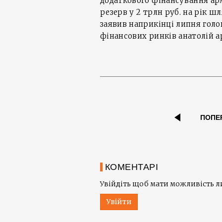
додаткового фінансування арм
резерв у 2 трлн руб. на рік 
заявив наприкінці липня голо
фінансових ринків анатолій а
ПОПЕ
КОМЕНТАРІ
Увійдіть щоб мати можливість 
Увійти