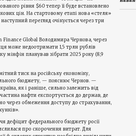
наван
ованого рівня $60 тепер її буде встановлено
кових цін. На стартовому етапі нова «стеля»
а наступний перегляд очікується через три
m Finance Global Володимира Чернова, через
иця може недоотримати 1,5 трлн рублів
ку мінфін планував зібрати 2025 року (8,9
мітний тиск на російську економіку,
льного бюджету, — пояснює Чернов. —
раїна, як і раніше, сильно залежить від
 частина нафти експортується до держав, де
но через обмеження доступу до страхування,
хунків».
ччя дефіцит федерального бюджету росії
амислилася про скорочення витрат. Для