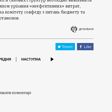
ії й силових структур необхідно вивільнити
шляхом урізання «неефективних» витрат,
ва комітету совфеду з питань бюджету та
ртамонов.
ДРУКУВАТИ
Tweet
Like
РЕДНЯ
НАСТУПНА
лишати коментарі