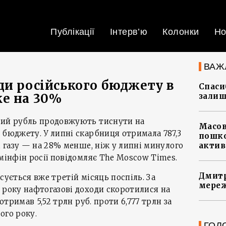
Публікації
Інтерв’ю
Колонки
Но
ВАЖ
ди російського бюджету в
Спасиб
е на 30%
залиш
ний рубль продовжують тиснути на
Масов
 бюджету. У липні скарбниця отримала 787,3
пошко
і газу — на 28% менше, ніж у липні минулого
актив
 мінфін росії повідомляє The Moscow Times.
Дмитр
сується вже третій місяць поспіль. За
мереж
 року нафтогазові доходи скоротилися на
 отримав 5,52 трлн руб. проти 6,777 трлн за
ого року.
ГОЛ