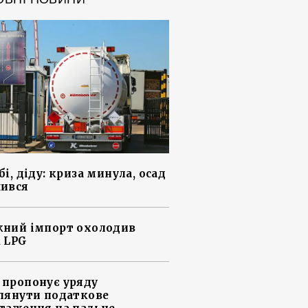
і, діду: криза минула, осад
ився
ний імпорт охолодив
 LPG
пропонує уряду
лянути податкове