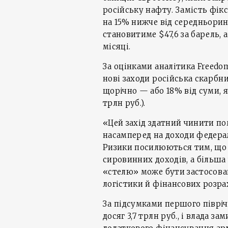
російську нафту. Замість фікс
на 15% нижче від середньорин
становитиме $47,6 за барель, 
місяці.
За оцінками аналітика Freedo
нові заходи російська скарбн
щорічно — або 18% від суми, я
трлн руб.).
«Цей захід здатний чинити по
насамперед на доходи федера
Ризики посилюються тим, що к
сировинних доходів, а більша
«стелю» може бути застосова
логістики й фінансових розра
За підсумками першого піврі
досяг 3,7 трлн руб., і влада з