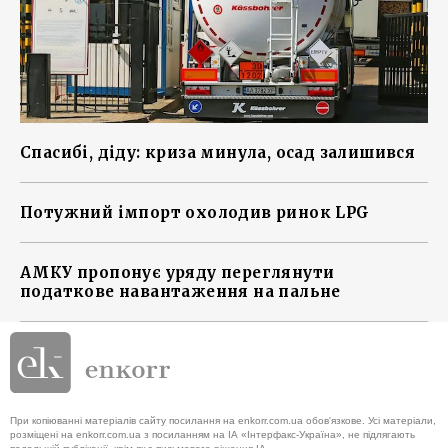
Спасибі, діду: криза минула, осад залишився
Потужний імпорт охолодив ринок LPG
АМКУ пропонує уряду переглянути
податкове навантаження на пальне
При копіюванні матеріалів сайту посилання на enkorr.com.ua обов'язкове. Усі матеріали,
розміщені на enkorr.com.ua з посиланням на ІА «Інтерфакс-Україна», не підлягають