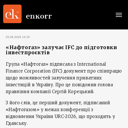
Togg
navi
25.06.2026 13:19
«Нафтогаз» залучає IFC до підготовки
інвестпроєктів
Група «Нафтогаз» підписала з International
Finance Corporation (IFC) документ про співпрацю
щодо можливостей залучення приватних
інвестицій в Україну. Про це повідомив голова
правління компанії Сергій Корецький.
З його слів, це перший документ, підписаний
«Нафтогазом» у межах конференції з
відновлення України URC-2026, що проходить у
Гданську.