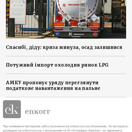
Спасибі, діду: криза минула, осад залишився
Потужний імпорт охолодив ринок LPG
АМКУ пропонує уряду переглянути
податкове навантаження на пальне
При копіюванні матеріалів сайту посилання на enkorr.com.ua обов'язкове. Усі матеріали,
розміщені на enkorr.com.ua з посиланням на ІА «Інтерфакс-Україна», не підлягають