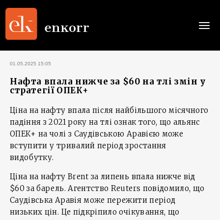
Togg
navi
01.05.2025 15:05
Нафта впала нижче за $60 на тлі змін у
стратегії ОПЕК+
Ціна на нафту впала після найбільшого місячного
падіння з 2021 року на тлі ознак того, що альянс
ОПЕК+ на чолі з Саудівською Аравією може
вступити у тривалий період зростання
видобутку.
Ціна на нафту Brent за липень впала нижче від
$60 за барель. Агентство Reuters повідомило, що
Саудівська Аравія може пережити період
низьких цін. Це підкріпило очікування, що