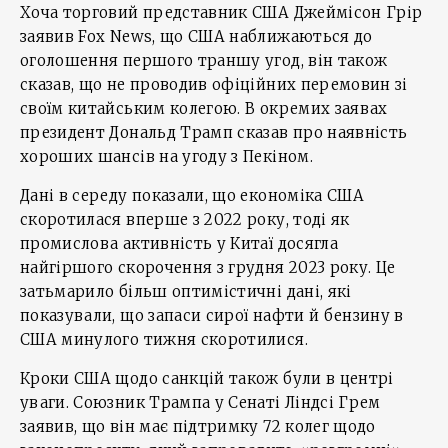
Хоча торговий представник США Джеймісон Грір
заявив Fox News, що США наближаються до
оголошення першого траншу угод, він також
сказав, що не проводив офіційних перемовин зі
своїм китайським колегою. В окремих заявах
президент Дональд Трамп сказав про наявність
хороших шансів на угоду з Пекіном.
Дані в середу показали, що економіка США
скоротилася вперше з 2022 року, тоді як
промислова активність у Китаї досягла
найгіршого скорочення з грудня 2023 року. Це
затьмарило більш оптимістичні дані, які
показували, що запаси сирої нафти й бензину в
США минулого тижня скоротилися.
Кроки США щодо санкцій також були в центрі
уваги. Союзник Трампа у Сенаті Ліндсі Грем
заявив, що він має підтримку 72 колег щодо