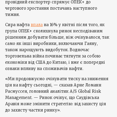
провідний експортер спрямує ОПЕК+ до
чергового зростання постачань наступного
тижня.
Сира нафта
впала
на 16% у квітні після того, як
група ОПЕК+ сколихнула ринок несподіваним
рішенням добувати більше, ніж очікувалося, так
само як інші виробники, включаючи Гаяну,
також нарощують видобуток. Водночас
торговельна війна починає тягнути за собою
економіки від США до Китаю, і вже є попередні
ознаки впливу на споживачів нафти.
«Ми продовжуємо очікувати тиску на зниження
цін на нафту сьогодні, — сказав Арне Ломанн
Расмуссен, головний аналітик A/S Global Risk
Management. — Ринок очікує, що Саудівська
Аравія може змінити стратегію: від захисту цін
до захисту частки ринку».