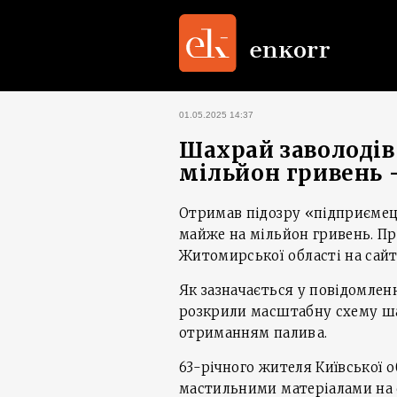
01.05.2025 14:37
Шахрай заволоді
мільйон гривень 
Отримав підозру «підприємец
майже на мільйон гривень. Про
Житомирської області на сайт
Як зазначається у повідомленн
розкрили масштабну схему ша
отриманням палива.
63-річного жителя Київської 
мастильними матеріалами на с