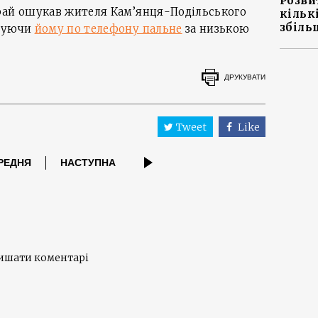
Розви
ай ошукав жителя Кам’янця-Подільського
кільк
збіль
онуючи
йому по телефону пальне
за низькою
ДРУКУВАТИ
Tweet
Like
РЕДНЯ
НАСТУПНА
лишати коментарі