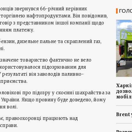
онців звернувся 66-річний керівник
ГОЛ
 торгівлею нафтопродуктами. Він повідомив,
оговір з представником іншої компанії щодо
енням платежу.
ензин, дизельне пальне та скраплений газ,
і.
азначене товариство фактично не вело
використовувалося підозрюваним для
 результаті він заволодів паливно-
дприємства.
Харкі
дозво
оловікові про підозру у скоєнні шахрайства за
мобіл
у України. Якщо провину буде доведено, йому
ня волі.
Brent 
ає, правоохоронці працюють над
справи.