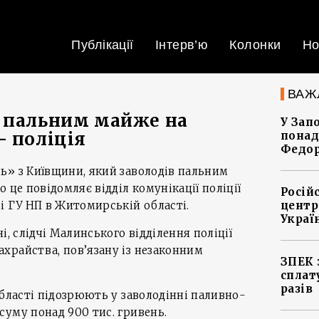
Публікації
Інтерв’ю
Колонки
Но
ВАЖ
в пальним майже на
У Зап
– поліція
понад
Федо
ь» з Київщини, який заволодів пальним
 це повідомляє відділ комунікації поліції
Росій
і ГУ НП в Житомирській області.
центр
Украї
і, слідчі Малинського відділення поліції
храйства, пов’язану із незаконним
ЗПЕК 
сплат
разів
області підозрюють у заволодінні паливно-
уму понад 900 тис. гривень.