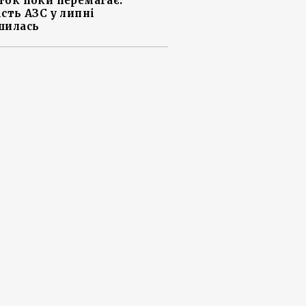
ток поки перемагає:
ість АЗС у липні
шилась