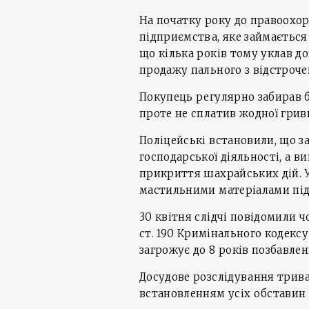
На початку року до правоохор
підприємства, яке займається
що кілька років тому уклав д
продажу пального з відстроч
Покупець регулярно забирав б
проте не сплатив жодної гривн
Поліцейські встановили, що з
господарської діяльності, а 
прикриття шахрайських дій. У
мастильними матеріалами пі
30 квітня слідчі повідомили ч
ст. 190 Кримінального кодекс
загрожує до 8 років позбавлен
Досудове розслідування трив
встановленням усіх обставин 