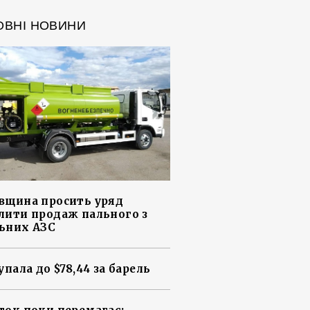
ОВНІ НОВИНИ
вщина просить уряд
лити продаж пального з
ьних АЗС
упала до $78,44 за барель