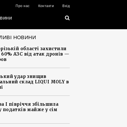
Про нас
Контакти
Вхід
вини
ЛИВІ НОВИНИ
орізькій області захистили
 60% АЗС від атак дронів —
ров
ський удар знищив
альний склад LIQUI MOLY в
ні
за І півріччя збільшила
у податків майже у сім