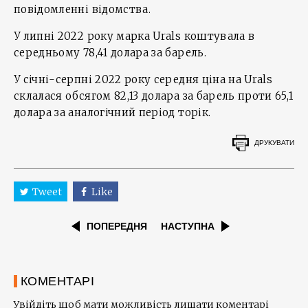
повідомленні відомства.
У липні 2022 року марка Urals коштувала в
середньому 78,41 долара за барель.
У січні-серпні 2022 року середня ціна на Urals
склалася обсягом 82,13 долара за барель проти 65,1
долара за аналогічний період торік.
ДРУКУВАТИ
Tweet
Like
ПОПЕРЕДНЯ
НАСТУПНА
КОМЕНТАРІ
Увійдіть щоб мати можливість лишати коментарі