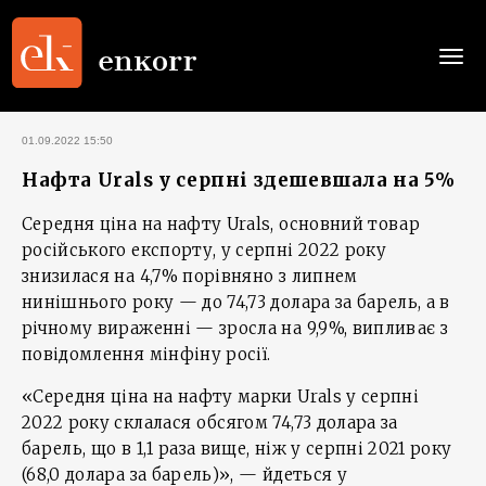
Togg
navi
01.09.2022 15:50
Нафта Urals у серпні здешевшала на 5%
Середня ціна на нафту Urals, основний товар
російського експорту, у серпні 2022 року
знизилася на 4,7% порівняно з липнем
нинішнього року — до 74,73 долара за барель, а в
річному вираженні — зросла на 9,9%, випливає з
повідомлення мінфіну росії.
«Середня ціна на нафту марки Urals у серпні
2022 року склалася обсягом 74,73 долара за
барель, що в 1,1 раза вище, ніж у серпні 2021 року
(68,0 долара за барель)», — йдеться у