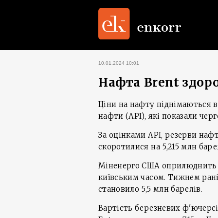
10.01.2024 10:01
Нафта Brent здоро
Ціни на нафту піднімаються в
нафти (API), які показали чер
За оцінками API, резерви нафт
скоротилися на 5,215 млн баре
Міненерго США оприлюднить вла
київським часом. Тижнем ран
становило 5,5 млн барелів.
Вартість березневих ф'ючерсів