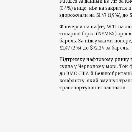
Futures за даними на 7:15 за Ки
(0,4%) вище, ніж на закриття 
здорожчали на $1,47 (1,9%), до $
Ф'ючерси на нафту WTI на лю
товарної біржі (NYMEX) зросли в
барель. За підсумками поперед
$1,47 (2%), до $72,24 за барель.
Підтримку нафтовому ринку т
судна у Червоному морі. Той 
дії ВМС США й Великобританії
конфлікту, який змушує тран
транспортування вантажів.