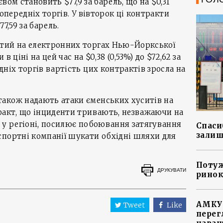
євом становить $77,9 за барель, що на $0,31
попередніх торгів. У вівторок ці контракти
77,59 за барель.
тий на електронних торгах Нью-Йоркської
 ціні на цей час на $0,38 (0,53%) до $72,62 за
ніх торгів вартість цих контрактів зросла на
акож надають атаки єменських хуситів на
факт, що інциденти тривають, незважаючи на
 у регіоні, посилює побоювання затягування
Спасиб
залиш
спортні компанії шукати обхідні шляхи для
Потуж
ДРУКУВАТИ
ринок
АМКУ 
Tweet
Like
перег