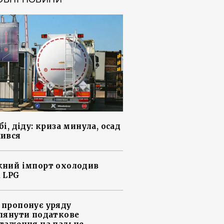
і, діду: криза минула, осад
ився
ний імпорт охолодив
 LPG
пропонує уряду
лянути податкове