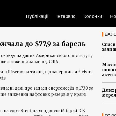
Публікації
Інтерв’ю
Колонки
Но
ВАЖ
жчала до $77,9 за барель
Спасиб
залиш
 середу на даних Американського інституту
гове зниження запасів у США.
Масов
пошко
и в Штатах на тижні, що завершився 5 січня,
актив
лів.
сні дані про запаси енергоносіїв о 17:30 за
Дмитр
іше зниження нафтових резервів у країні
мереж
 на сорт Brent на лондонській біржі ICE
ГОЛ