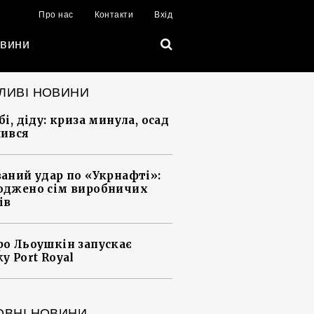
Про нас
Контакти
Вхід
вини
ЛИВІ НОВИНИ
і, діду: криза минула, осад
ився
аний удар по «Укрнафті»:
джено сім виробничих
ів
о Льоушкін запускає
у Port Royal
ОВНІ НОВИНИ