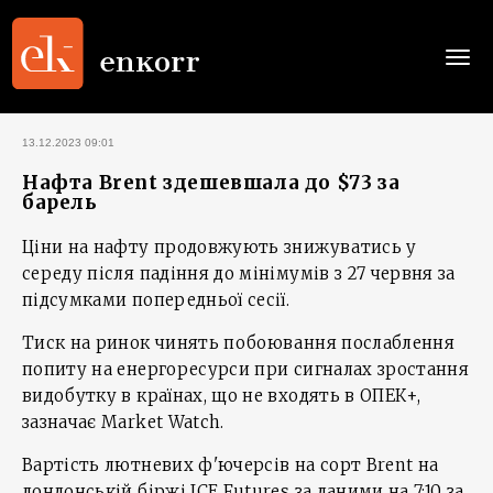
Togg
navi
13.12.2023 09:01
Нафта Brent здешевшала до $73 за
барель
Ціни на нафту продовжують знижуватись у
середу після падіння до мінімумів з 27 червня за
підсумками попередньої сесії.
Тиск на ринок чинять побоювання послаблення
попиту на енергоресурси при сигналах зростання
видобутку в країнах, що не входять в ОПЕК+,
зазначає Market Watch.
Вартість лютневих ф'ючерсів на сорт Brent на
лондонській біржі ICE Futures за даними на 7:10 за