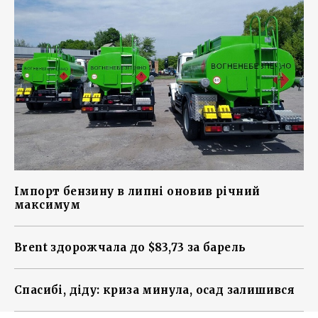
Імпорт бензину в липні оновив річний
максимум
Brent здорожчала до $83,73 за барель
Спасибі, діду: криза минула, осад залишився