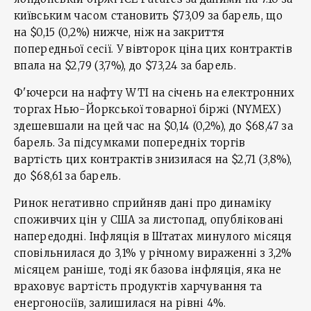
київським часом становить $73,09 за барель, що
на $0,15 (0,2%) нижче, ніж на закриття
попередньої сесії. У вівторок ціна цих контрактів
впала на $2,79 (3,7%), до $73,24 за барель.
Ф'ючерси на нафту WTI на січень на електронних
торгах Нью-Йоркської товарної біржі (NYMEX)
здешевшали на цей час на $0,14 (0,2%), до $68,47 за
барель. За підсумками попередніх торгів
вартість цих контрактів знизилася на $2,71 (3,8%),
до $68,61 за барель.
Ринок негативно сприйняв дані про динаміку
споживчих цін у США за листопад, опубліковані
напередодні. Інфляція в Штатах минулого місяця
сповільнилася до 3,1% у річному вираженні з 3,2%
місяцем раніше, тоді як базова інфляція, яка не
враховує вартість продуктів харчування та
енергоносіїв, залишилася на рівні 4%.