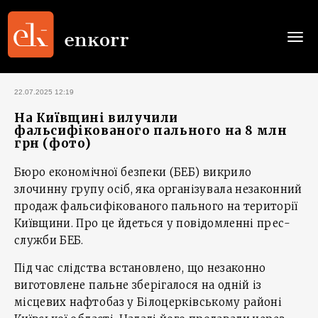
Togg
navi
22.07.2025 12:19
На Київщині вилучили
фальсифікованого пального на 8 млн
грн (фото)
Бюро економічної безпеки (БЕБ) викрило
злочинну групу осіб, яка організувала незаконний
продаж фальсифікованого пального на території
Київщини. Про це йдеться у повідомленні прес-
служби БЕБ.
Під час слідства встановлено, що незаконно
виготовлене пальне зберігалося на одній із
місцевих нафтобаз у Білоцерківському районі