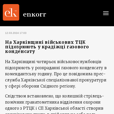
Togg
navi
12.03.2024 17:03
На Харківщині військових ТЦК
підозрюють у крадіжці газового
конденсату
На Харківщині чотирьох військовослужбовців
підозрюють у розкраданні газового конденсату в
комендантську годину. Про це повідомила прес-
служба Харківської спеціалізованої прокуратури
у сфері оборони Східного регіону.
Слідством встановлено, що колишній стрілець-
помічник гранатометника відділення охорони
одного з РТЦК і СП Харківської області створив