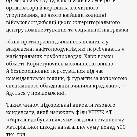
організовану групу, в якій узяв на себе роль
організатора й керівника злочинного
угруповання, до якого ввійшли колишні
військовослужбовці цього ж територіального
центру комплектування та соціальної підтримки.
«Їхня протиправна діяльність полягала у
викраденні нафтопродуктів, які перебувають у
магістральних трубопроводах Харківської
області. Користуючись можливістю вільно
й безперешкодно пересуватися під час
комендантської години, фігуранти за допомогою
спеціального обладнання вчиняли крадіжки», —
йдеться у повідомленні.
Таким чином підозрювані викрали газового
конденсату, який належить філії УПГГК АТ
«Укргазвидобування», чим завдали останньому
матеріальної шкоди на загальну суму понад 400
тис. грн.