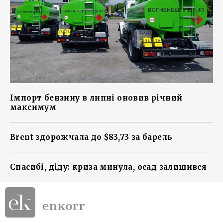
Імпорт бензину в липні оновив річний
максимум
Brent здорожчала до $83,73 за барель
Спасибі, діду: криза минула, осад залишився