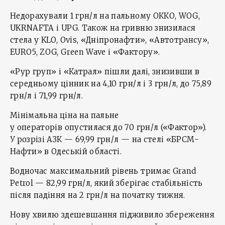
Недорахували 1 грн/л на пальному ОККО, WOG,
UKRNAFTA і UPG. Також на гривню знизилася
стела у KLO, Ovis, «Дніпронафти», «Автотрансу»,
EURO5, ZOG, Green Wave і «Фактору».
«Рур груп» і «Катрал» пішли далі, знизивши в
середньому цінник на 4,10 грн/л і 3 грн/л, до 75,89
грн/л і 71,99 грн/л.
Мінімальна ціна на пальне
у операторів опустилася до 70 грн/л («Фактор»).
У розрізі АЗК — 69,99 грн/л — на стелі «БРСМ-
Нафти» в Одеській області.
Водночас максимальний рівень тримає Grand
Petrol — 82,99 грн/л, який зберігає стабільність
після падіння на 2 грн/л на початку тижня.
Нову хвилю здешевшання підживило збереження