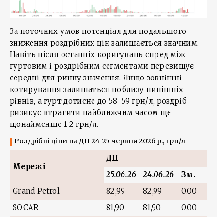
За поточних умов потенціал для подальшого
зниження роздрібних цін залишається значним.
Навіть після останніх коригувань спред між
гуртовим і роздрібним сегментами перевищує
середні для ринку значення. Якщо зовнішні
котирування залишаться поблизу нинішніх
рівнів, а гурт дотисне до 58-59 грн/л, роздріб
ризикує втратити найближчим часом ще
щонайменше 1-2 грн/л.
Роздрібні ціни на ДП 24-25 червня 2026 р., грн/л
ДП
Мережі
25.06.26
24.06.26
Зм.
Grand Petrol
82,99
82,99
0,00
SOCAR
81,90
81,90
0,00