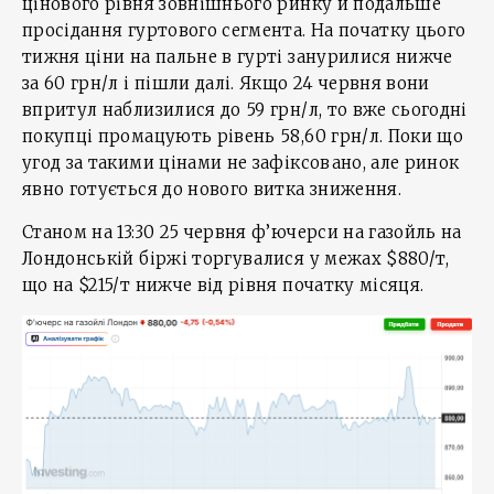
цінового рівня зовнішнього ринку й подальше
просідання гуртового сегмента. На початку цього
тижня ціни на пальне в гурті занурилися нижче
за 60 грн/л і пішли далі. Якщо 24 червня вони
впритул наблизилися до 59 грн/л, то вже сьогодні
покупці промацують рівень 58,60 грн/л. Поки що
угод за такими цінами не зафіксовано, але ринок
явно готується до нового витка зниження.
Станом на 13:30 25 червня ф’ючерси на газойль на
Лондонській біржі торгувалися у межах $880/т,
що на $215/т нижче від рівня початку місяця.