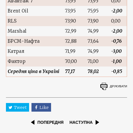
Авантаж 7
73,95
73,95
0,00
Brent Oil
73,95
75,95
-2,00
RLS
73,90
73,90
0,00
Marshal
72,99
74,99
-2,00
БРСМ-Нафта
72,88
73,64
-0,76
Катрал
71,99
74,99
-3,00
Фактор
70,00
71,00
-1,00
Середня ціна в Україні
77,17
78,02
-0,85
ДРУКУВАТИ
Tweet
Like
ПОПЕРЕДНЯ
НАСТУПНА