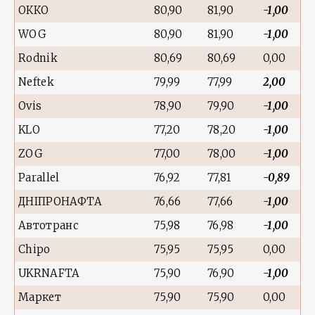
ОККО
80,90
81,90
-1,00
WOG
80,90
81,90
-1,00
Rodnik
80,69
80,69
0,00
Neftek
79,99
77,99
2,00
Ovis
78,90
79,90
-1,00
KLO
77,20
78,20
-1,00
ZOG
77,00
78,00
-1,00
Parallel
76,92
77,81
-0,89
ДНІПРОНАФТА
76,66
77,66
-1,00
Автотранс
75,98
76,98
-1,00
Chipo
75,95
75,95
0,00
UKRNAFTA
75,90
76,90
-1,00
Маркет
75,90
75,90
0,00