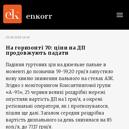
Togg
navi
25.06.2026 14:42
На горизонті 70: ціни на ДП
продовжують падати
Падіння гуртових цін на дизельне пальне в
моменті до позначки 59-59,20 грн/л запустило
нову хвилю зниження пального на стелах АЗК.
Згідно з моніторингом Консалтингової групи
«А-95», 25 червня великі роздрібні мережі
опустили вартість ДП на 1 грн/л, а окремі
регіональні оператори, як і прогнозувалося,
пішли ще далі. Загалом середня роздрібна
вартість дизпального за день знизилася на 85
коп./л, до 77,17 грн/л.