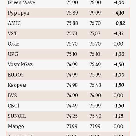
Green Wave
75,90
76,90
-1,00
Рур груп
75,89
79,99
-4,10
AMIC
75,88
76,70
-0,82
VST
75,73
77,07
-1,33
Олас
75,70
75,70
0,00
UPG
75,10
76,10
-1,00
VostokGaz
74,99
76,49
-1,50
EURO5
74,99
75,99
-1,00
Кворум
74,98
76,48
-1,50
BVS
74,90
74,90
0,00
СВОЇ
74,49
75,99
-1,50
SUNOIL
74,25
75,40
-1,15
Mango
73,99
73,99
0,00