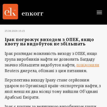
Togg
navi
25.06.2026 15:15
Ірак погрожує виходом з ОПЕК, якщо
квоту на видобуток не збільшать
Ірак розглядає можливість виходу з ОПЕК, якщо
група виробників нафти не дозволить Багдаду
значно збільшити видобуток нафти,
повідомили
Reuters джерела, обізнані з цим питанням.
Перспектива виходу Іраку стане серйозним
ударом по Організації країн-експортерів нафти, з
якої менш як два місяці тому вийшли Об'єднані
Арабські Емірати.
Ірак є другим за величиною виробником групи