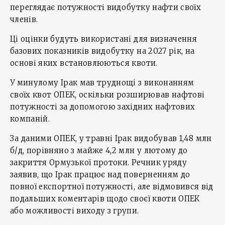
переглядає потужності видобутку нафти своїх
членів.
Ці оцінки будуть використані для визначення
базових показників видобутку на 2027 рік, на
основі яких встановлюються квоти.
У минулому Ірак мав труднощі з виконанням
своїх квот ОПЕК, оскільки розширював нафтові
потужності за допомогою західних нафтових
компаній.
За даними ОПЕК, у травні Ірак видобував 1,48 млн
б/д, порівняно з майже 4,2 млн у лютому до
закриття Ормузької протоки. Речник уряду
заявив, що Ірак працює над поверненням до
повної експортної потужності, але відмовився від
подальших коментарів щодо своєї квоти ОПЕК
або можливості виходу з групи.