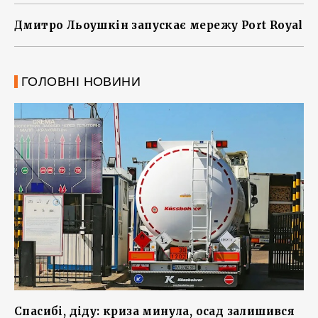
Дмитро Льоушкін запускає мережу Port Royal
ГОЛОВНІ НОВИНИ
Спасибі, діду: криза минула, осад залишився