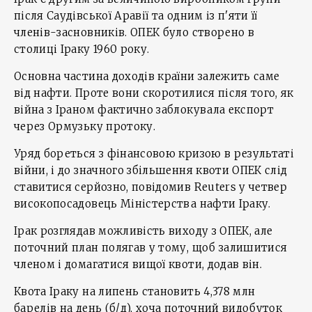
після Саудівської Аравії та одним із п'яти її
членів-засновників. ОПЕК було створено в
столиці Іраку 1960 року.
Основна частина доходів країни залежить саме
від нафти. Проте вони скоротилися після того, як
війна з Іраном фактично заблокувала експорт
через Ормузьку протоку.
Уряд бореться з фінансовою кризою в результаті
війни, і до значного збільшення квоти ОПЕК слід
ставитися серйозно, повідомив Reuters у четвер
високопосадовець Міністерства нафти Іраку.
Ірак розглядав можливість виходу з ОПЕК, але
поточний план полягав у тому, щоб залишитися
членом і домагатися вищої квоти, додав він.
Квота Іраку на липень становить 4,378 млн
барелів на день (б/д), хоча поточний видобуток