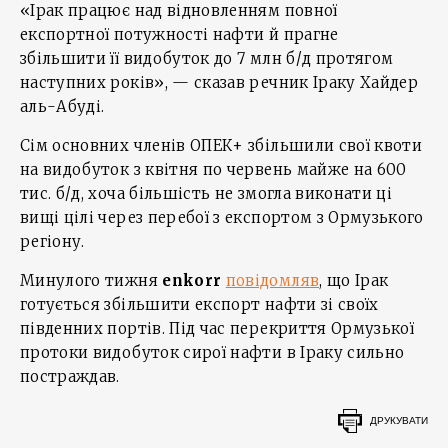
«Ірак працює над відновленням повної
експортної потужності нафти й прагне
збільшити її видобуток до 7 млн б/д протягом
наступних років», — сказав речник Іраку Хайдер
аль-Абуді.
Сім основних членів ОПЕК+ збільшили свої квоти
на видобуток з квітня по червень майже на 600
тис. б/д, хоча більшість не змогла виконати ці
вищі цілі через перебої з експортом з Ормузького
регіону.
Минулого тижня
enkorr
повідомляв
, що Ірак
готується збільшити експорт нафти зі своїх
південних портів. Під час перекриття Ормузької
протоки видобуток сирої нафти в Іраку сильно
постраждав.
ДРУКУВАТИ