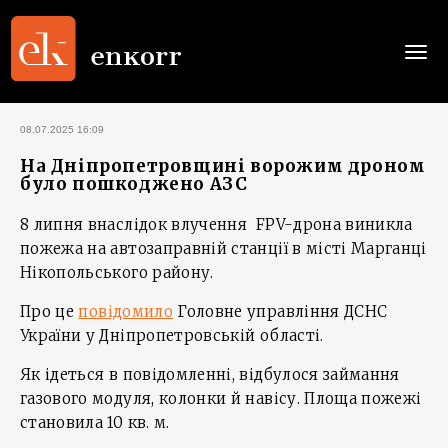
Togg
navi
08.07.2025 16:09
На Дніпропетровщині ворожим дроном
було пошкоджено АЗС
8 липня внаслідок влучення FPV-дрона виникла
пожежа на автозаправній станції в місті Марганці
Нікопольського району.
Про це
повідомило
Головне управління ДСНС
України у Дніпропетровській області.
Як ідеться в повідомленні, відбулося займання
газового модуля, колонки й навісу. Площа пожежі
становила 10 кв. м.