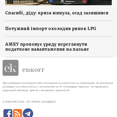
Спасибі, діду: криза минула, осад залишився
Потужний імпорт охолодив ринок LPG
АМКУ пропонує уряду переглянути
податкове навантаження на пальне
При копіюванні матеріалів сайту посилання на enkorr.com.ua обов'язкове. Усі матеріали,
розміщені на enkorr.com.ua з посиланням на ІА «Інтерфакс-Україна», не підлягають
подальшій публікації, крім як з письмового рішення ІА.
© ENKORR 2026. УСІ ПРАВА ЗАХИЩЕНІ.