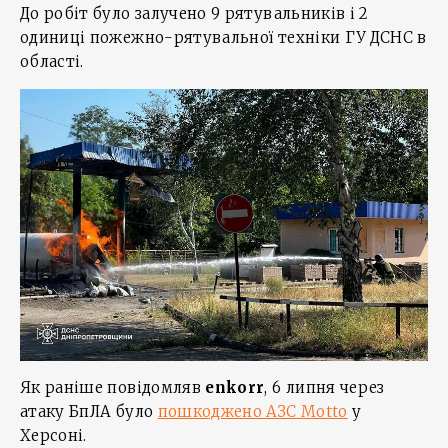
До робіт було залучено 9 рятувальників і 2
одиниці пожежно-рятувальної техніки ГУ ДСНС в
області.
Як раніше повідомляв
enkorr
, 6 липня через
атаку БпЛА було
пошкоджено АЗС Motto
у
Херсоні.