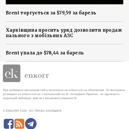
Brent торгується за $79,59 за барель
Харківщина просить уряд дозволити продаж
пального з мобільних АЗС
Brent упала до $78,44 за барель
При копіюванні матеріалів сайту посилання на enkorr.com.ua обов'язкове. Усі матеріали,
розміщені на enkorr.com.ua з посиланням на ІА «Інтерфакс-Україна», не підлягають
подальшій публікації, крім як з письмового рішення ІА.
© ENKORR 2026. УСІ ПРАВА ЗАХИЩЕНІ.