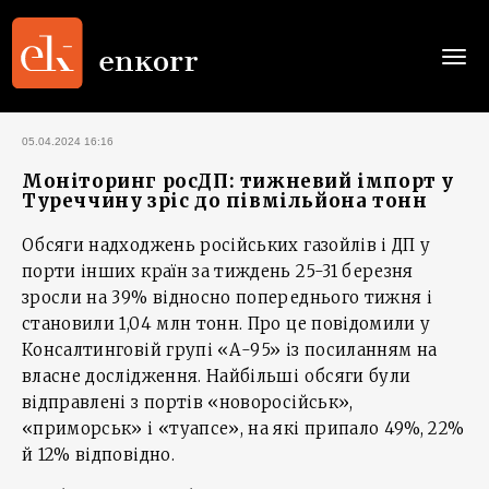
Togg
navi
05.04.2024 16:16
Моніторинг росДП: тижневий імпорт у
Туреччину зріс до півмільйона тонн
Обсяги надходжень російських газойлів і ДП у
порти інших країн за тиждень 25-31 березня
зросли на 39% відносно попереднього тижня і
становили 1,04 млн тонн. Про це повідомили у
Консалтинговій групі «А-95» із посиланням на
власне дослідження. Найбільші обсяги були
відправлені з портів «новоросійськ»,
«приморськ» і «туапсе», на які припало 49%, 22%
й 12% відповідно.