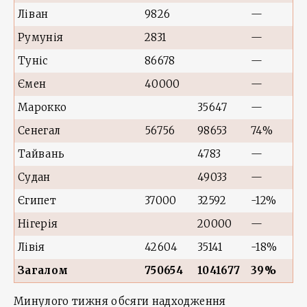
Ліван
9826
—
Румунія
2831
—
Туніс
86678
—
Ємен
40000
—
Марокко
35647
—
Сенегал
56756
98653
74%
Тайвань
4783
—
Судан
49033
—
Єгипет
37000
32592
-12%
Нігерія
20000
—
Лівія
42604
35141
-18%
Загалом
750654
1041677
39%
Минулого тижня обсяги надходження