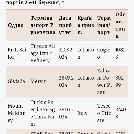
портів 25-31 березня, т
Обс
Терміна
Дата
Країн
Терм
яг,
Судно
л/порт Т
приб
а приз
інал/
тон
уреччина
уття
н.
порт
н
Tupras Ali
Kriti Sai
31.03.2
Lebano
Cogic
1081
aga Izmir
lor
024
n
o
3
Refinery
Zahra
28.03.2
Lebano
ni Po
302
Glyfada
Mersin
024
n
wer Pl
99
ant
Turkis En
Mount
Tesec
erji Storag
28.03.2
3740
Mckinn
Italy
o Trie
e Tank Far
024
8
ey
ste
m