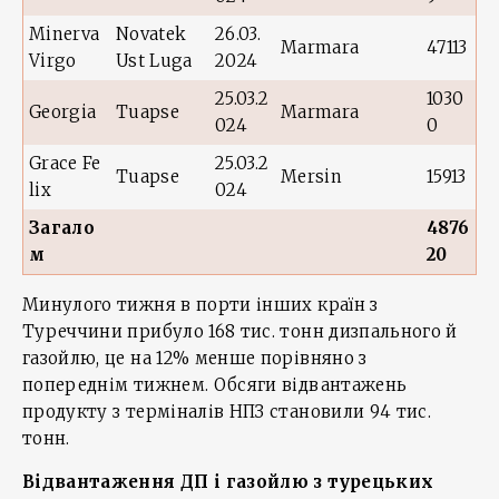
Minerva
Novatek
26.03.
Marmara
47113
Virgo
Ust Luga
2024
25.03.2
1030
Georgia
Tuapse
Marmara
024
0
Grace Fe
25.03.2
Tuapse
Mersin
15913
lix
024
Загало
4876
м
20
Минулого тижня в порти інших країн з
Туреччини прибуло 168 тис. тонн дизпального й
газойлю, це на 12% менше порівняно з
попереднім тижнем. Обсяги відвантажень
продукту з терміналів НПЗ становили 94 тис.
тонн.
Відвантаження ДП і газойлю з турецьких