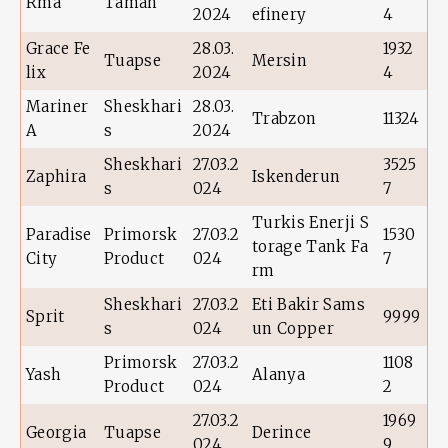
Rma
Taman
2024
efinery
4
Grace Fe
28.03.
1932
Tuapse
Mersin
lix
2024
4
Mariner
Sheskhari
28.03.
Trabzon
11324
A
s
2024
Sheskhari
27.03.2
3525
Zaphira
Iskenderun
s
024
7
Turkis Enerji S
Paradise
Primorsk
27.03.2
1530
torage Tank Fa
City
Product
024
7
rm
Sheskhari
27.03.2
Eti Bakir Sams
Sprit
9999
s
024
un Copper
Primorsk
27.03.2
1108
Yash
Alanya
Product
024
2
27.03.2
1969
Georgia
Tuapse
Derince
024
9