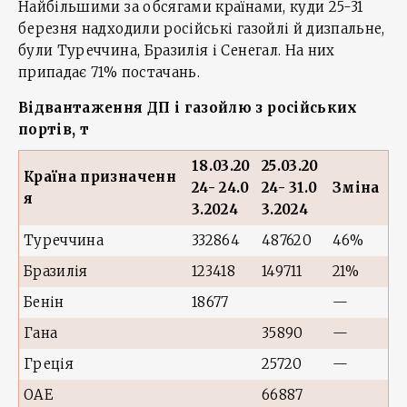
Найбільшими за обсягами країнами, куди 25-31
березня надходили російські газойлі й дизпальне,
були Туреччина, Бразилія і Сенегал. На них
припадає 71% постачань.
Відвантаження ДП і газойлю з російських
портів, т
18.03.20
25.03.20
Країна призначенн
24- 24.0
24- 31.0
Зміна
я
3.2024
3.2024
Туреччина
332864
487620
46%
Бразилія
123418
149711
21%
Бенін
18677
—
Гана
35890
—
Греція
25720
—
ОАЕ
66887