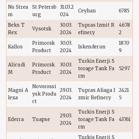
Ns Strea
St Petersb
31.03.2
Ceyhan
6785
m
urg
024
Beks T
30.03.
Tupras Izmit R
4678
Vysotsk
Rex
2024
efinery
2
Primorsk
30.03.
1870
Kallos
Iskenderun
Product
2024
9
Turkis Enerji S
Alicudi
Primorsk
30.03.
torage Tank Fa
5297
M
Product
2024
rm
Novorossi
Magni A
29.03.
Tupras Aliaga I
2421
ysk Produ
lexa
2024
zmir Refinery
5
ct
Turkis Enerji S
29.03.
Ederra
Tuapse
torage Tank Fa
43761
2024
rm
Turkis Enerji S