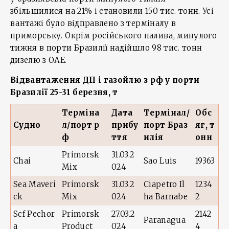
збільшилися на 21% і становили 150 тис. тонн. Усі
вантажі було відправлено з терміналу в
приморську. Окрім російського палива, минулого
тижня в порти Бразилії надійшло 98 тис. тонн
дизелю з ОАЕ.
Відвантаження ДП і газойлю з рф у порти
Бразилії 25-31 березня, т
Терміна
Дата
Термінал/
Обс
Судно
л/порт р
прибу
порт Браз
яг, т
ф
ття
илія
онн
Primorsk
31.03.2
Chai
Sao Luis
19363
Mix
024
Sea Maveri
Primorsk
31.03.2
Ciapetro Il
1234
ck
Mix
024
ha Barnabe
2
Scf Pechor
Primorsk
27.03.2
2142
Paranagua
a
Product
024
4