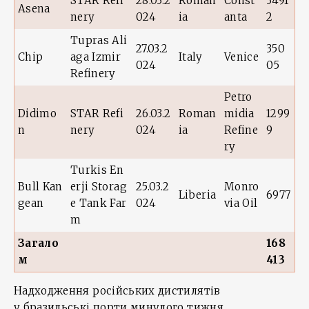
STAR Refi
28.03.2
Roman
Const
3491
Asena
nery
024
ia
anta
2
Tupras Ali
27.03.2
350
Chip
aga Izmir
Italy
Venice
024
05
Refinery
Petro
Didimo
STAR Refi
26.03.2
Roman
midia
1299
n
nery
024
ia
Refine
9
ry
Turkis En
Bull Kan
erji Storag
25.03.2
Monro
Liberia
6977
gean
e Tank Far
024
via Oil
m
Загало
168
м
413
Надходження російських дистилятів
у бразильські порти минулого тижня