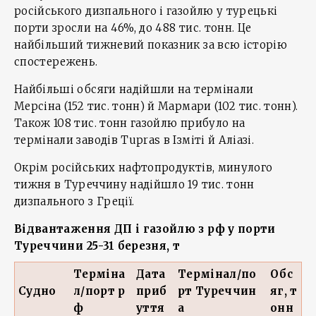
російського дизпального і газойлю у турецькі
порти зросли на 46%, до 488 тис. тонн. Це
найбільший тижневий показник за всю історію
спостережень.
Найбільші обсяги надійшли на термінали
Мерсіна (152 тис. тонн) й Мармари (102 тис. тонн).
Також 108 тис. тонн газойлю прибуло на
термінали заводів Tupras в Ізміті й Аліазі.
Окрім російських нафтопродуктів, минулого
тижня в Туреччину надійшло 19 тис. тонн
дизпального з Греції.
Відвантаження ДП і газойлю з рф у порти
Туреччини
25-
31 березня, т
Терміна
Дата
Термінал/по
Обс
Судно
л/порт р
приб
рт Туреччин
яг, т
ф
уття
а
онн