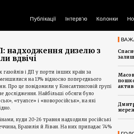
Публікації
Інтерв’ю
Колонки
Но
ВАЖ
: надходження дизелю з
Спасиб
ли вдвічі
залиш
газойлів і ДП у порти інших країн за
Масов
зменшилися на 13% відносно попереднього
пошко
онн. Про це повідомили у Консалтинговій групі
актив
не дослідження. Найбільші обсяги було
ьк», «туапсе» і «новоросійськ», на які
Дмитр
ідно.
мереж
нами, куди 20-26 травня надходили російські
еччина, Бразилія й Ліван. На них припадає 74%
ГОЛ