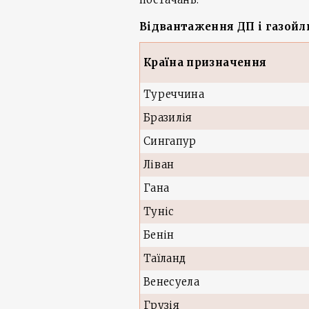
Відвантаження ДП і газойлю
Країна призначення
Туреччина
Бразилія
Сингапур
Ліван
Гана
Туніс
Бенін
Таїланд
Венесуела
Грузія