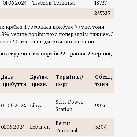
01.06.2024
Trabzon Terminal
18727
245325
 країн з Туреччини прибуло 77 тис. тонн
 48% менше порівняно з попереднім тижнем. З
жено 50 тис. тонн дизельного пального.
ю з турецьких портів
27 травня-2 червня,
Дата
Країна
Термінал/
Обсяг,
прибуття
призн.
порт
тонн
Sirte Power
02.06.2024
Libya
9026
Station
Beirut
01.06.2024
Lebanon
5204
Terminal