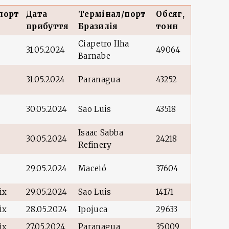
порт
Дата
Термінал/порт
Обсяг,
прибуття
Бразилія
тонн
l
Ciapetro Ilha
31.05.2024
49064
Barnabe
31.05.2024
Paranagua
43252
30.05.2024
Sao Luis
43518
Isaac Sabba
30.05.2024
24218
Refinery
29.05.2024
Maceió
37604
ix
29.05.2024
Sao Luis
14171
ix
28.05.2024
Ipojuca
29633
ix
27.05.2024
Paranagua
35009