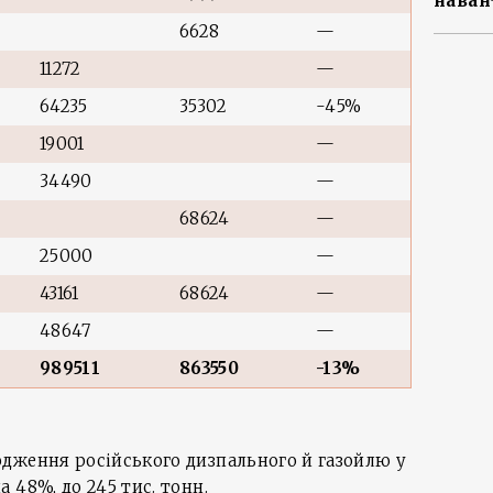
наван
6628
—
11272
—
64235
35302
-45%
19001
—
34490
—
68624
—
25000
—
43161
68624
—
48647
—
989511
863550
-13%
дження російського дизпального й газойлю у
 48%, до 245 тис. тонн.