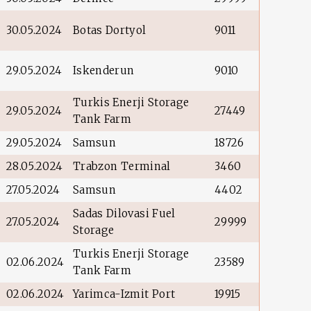
30.05.2024
Botas Dortyol
9011
29.05.2024
Iskenderun
9010
Turkis Enerji Storage
29.05.2024
27449
Tank Farm
29.05.2024
Samsun
18726
28.05.2024
Trabzon Terminal
3460
27.05.2024
Samsun
4402
Sadas Dilovasi Fuel
27.05.2024
29999
Storage
Turkis Enerji Storage
02.06.2024
23589
Tank Farm
02.06.2024
Yarimca-Izmit Port
19915