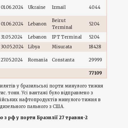
01.06.2024
Ukraine
Izmail
4044
Beirut
01.06.2024
Lebanon
5204
Terminal
31.05.2024
Lebanon
IPT Terminal
5204
30.05.2024
Libya
Misurata
18428
27.05.2024
Romania
Constanta
29999
77109
илятів у бразильські порти минулого тижня
тис. тонн. Усі вантажі було відправлено з
осійських нафтопродуктів минулого тижня в
 дизельного пального з США.
 з рф у порти Бразилії
27 травня-2