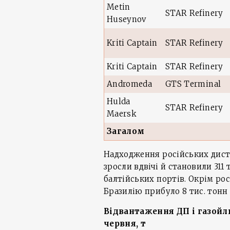
Metin
STAR Refinery
Huseynov
Kriti Captain
STAR Refinery
Kriti Captain
STAR Refinery
Andromeda
GTS Terminal
Hulda
STAR Refinery
Maersk
Загалом
Надходження російських дист
зросли вдвічі й становили 311 
балтійських портів. Окрім р
Бразилію прибуло 8 тис. тонн
Відвантаження ДП і газойлю
червня, т