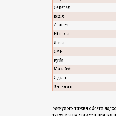
Сенегал
Індія
Єгипет
Нігерія
Лівія
ОАЕ
Куба
Малайзія
Судан
Загалом
Минулого тижня обсяги надхо
турецькі порти зменшилися на