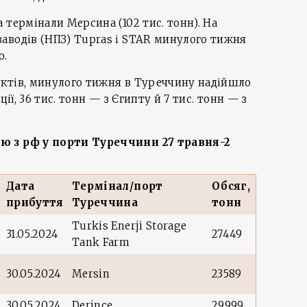
 термінали Мерсина (102 тис. тонн). На
аводів (НПЗ) Tupras і STAR минулого тижня
о.
ктів, минулого тижня в Туреччину надійшло
ції, 36 тис. тонн — з Єгипту й 7 тис. тонн — з
лю з рф у порти Туреччини
27 травня-2
Дата
Термінал/порт
Обсяг,
прибуття
Туреччина
тонн
Turkis Enerji Storage
31.05.2024
27449
Tank Farm
30.05.2024
Mersin
23589
30.05.2024
Derince
29999