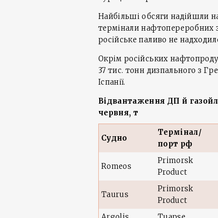
Найбільші обсяги надійшли на
термінали нафтопереробних з
російське паливо не надходил
Окрім російських нафтопроду
37 тис. тонн дизпального з Гре
Іспанії.
Відвантаження ДП й газой
червня, т
Термінал/
Судно
порт рф
Primorsk
Romeos
Product
Primorsk
Taurus
Product
Argolis
Tuapse