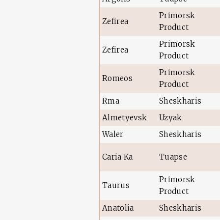
Primorsk
Zefirea
Product
Primorsk
Zefirea
Product
Primorsk
Romeos
Product
Rma
Sheskharis
Almetyevsk
Uzyak
Waler
Sheskharis
Caria Ka
Tuapse
Primorsk
Taurus
Product
Anatolia
Sheskharis