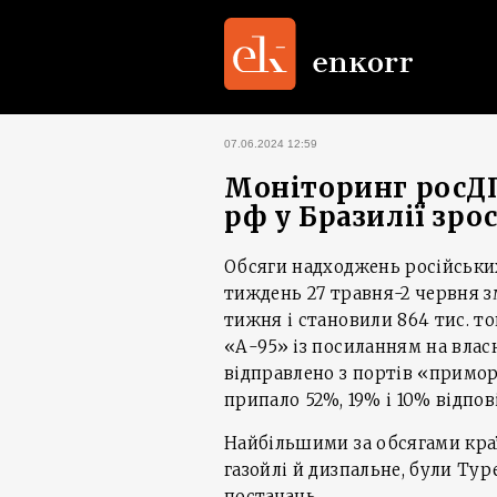
07.06.2024 12:59
Моніторинг росДП
рф у Бразилії зрос
Обсяги надходжень російських 
тиждень 27 травня-2 червня 
тижня і становили 864 тис. т
«А-95» із посиланням на влас
відправлено з портів «приморс
припало 52%, 19% і 10% відпов
Найбільшими за обсягами краї
газойлі й дизпальне, були Тур
постачань.