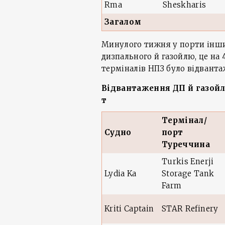
Rma
Sheskharis
Загалом
Минулого тижня у порти інших
дизпального й газойлю, це на
терміналів НПЗ було відванта
Відвантаження ДП й газойл
т
Термінал/
Судно
порт
Туреччина
Turkis Enerji
Lydia Ka
Storage Tank
Farm
Kriti Captain
STAR Refinery