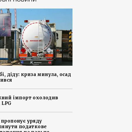
і, діду: криза минула, осад
ився
ний імпорт охолодив
 LPG
пропонує уряду
лянути податкове