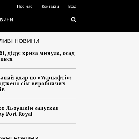
Про нас
Контакти
Вхід
вини
ЛИВІ НОВИНИ
і, діду: криза минула, осад
ився
аний удар по «Укрнафті»:
джено сім виробничих
ів
о Льоушкін запускає
у Port Royal
ОВНІ НОВИНИ