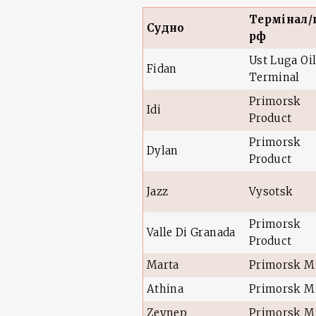
Термінал/
Судно
рф
Ust Luga Oi
Fidan
Terminal
Primorsk
Idi
Product
Primorsk
Dylan
Product
Jazz
Vysotsk
Primorsk
Valle Di Granada
Product
Marta
Primorsk M
Athina
Primorsk M
Zeynep
Primorsk M