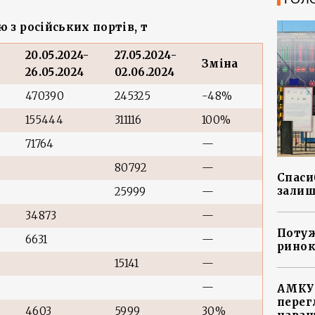
 з російських портів, т
20.05.2024-
27.05.2024-
Зміна
26.05.2024
02.06.2024
470390
245325
-48%
155444
311116
100%
71764
—
80792
—
Спасиб
залиш
25999
—
34873
—
Потуж
6631
—
ринок
15141
—
—
АМКУ 
перег
4603
5999
30%