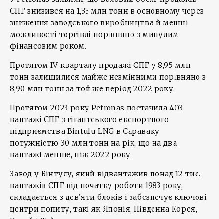
СПГ знизився на 1,33 млн тонн в основному через
зниження заводського виробництва й менші
можливості торгівлі порівняно з минулим
фінансовим роком.
Протягом ІV кварталу продажі СПГ у 8,95 млн
тонн залишилися майже незмінними порівняно з
8,90 млн тонн за той же період 2022 року.
Протягом 2023 року Petronas постачила 403
вантажі СПГ з гігантського експортного
підприємства Bintulu LNG в Сараваку
потужністю 30 млн тонн на рік, що на два
вантажі менше, ніж 2022 року.
Завод у Бінтулу, який відвантажив понад 12 тис.
вантажів СПГ від початку роботи 1983 року,
складається з дев’яти блоків і забезпечує ключові
центри попиту, такі як Японія, Південна Корея,