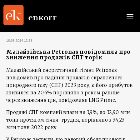
Togg
navi
18.03.2024 13:18
Малайзійська Petronas повідомила про
зниження продажів СПГ торік
Малазійський енергетичний гігант Petronas
повідомив про падіння продажів скрапленого
природного газу (СПГ) 2023 року, а його прибуток
знизився на 20,6% порівняно з роком раніше
через зниження цін, повідомляє LNG Prime.
Продажі СПГ компанії впали на 3,9%, до 32,90 млн
тонн протягом січня-грудня, порівняно з 34,23
млн тонн 2022 року.
У Petronas заявили, що валовий обсяг продажів