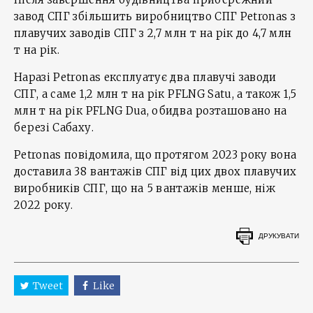
завод СПГ збільшить виробництво СПГ Petronas з
плавучих заводів СПГ з 2,7 млн т на рік до 4,7 млн
т на рік.
Наразі Petronas експлуатує два плавучі заводи
СПГ, а саме 1,2 млн т на рік PFLNG Satu, а також 1,5
млн т на рік PFLNG Dua, обидва розташовано на
березі Сабаху.
Petronas повідомила, що протягом 2023 року вона
доставила 38 вантажів СПГ від цих двох плавучих
виробників СПГ, що на 5 вантажів менше, ніж
2022 року.
ДРУКУВАТИ
Tweet
Like