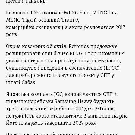
Китай і Тайвань.
Комплекс LNG включає MLNG Satu, MLNG Dua,
MLNG Tiga й останній Train 9,
комерційна експлуатація якого розпочалася 2017
року.
Окрім наземних об’єктів, Petronas продовжує
розширювати свій бізнес FLNG, і торік компанія
уклала контракт на проєктування, постачання,
будівництво і введення в експлуатацію (EPCC)
для прибережного плавучого проєкту СПГ у
штаті Сабах.
Японська компанія JGC, яка займається СПГ, і
південнокорейська Samsung Heavy будують
третій плавучий виробник СПГ для Petronas,
потужність якого становитиме 2 млн тонн на рік.
Його планують завершити 2027 року.
Після завершення будівництва прибережний