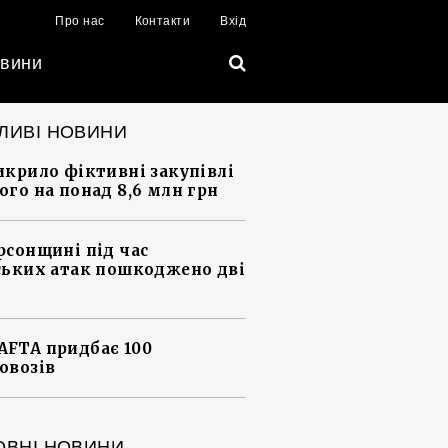
Про нас
Контакти
Вхід
вини
ЛИВІ НОВИНИ
икрило фіктивні закупівлі
ого на понад 8,6 млн грн
рсонщині під час
ських атак пошкоджено дві
FTA придбає 100
овозів
ОВНІ НОВИНИ