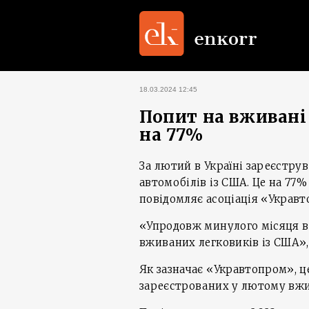
18.03.2024 12:45
Попит на вживані 
на 77%
За лютий в Україні зареєструв
автомобілів із США. Це на 77%
повідомляє асоціація «Укравт
«Упродовж минулого місяця в У
вживаних легковиків із США»,
Як зазначає «Укравтопром», ц
зареєстрованих у лютому вжи