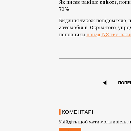
Як писав раніше
enkorr
, поп
70%.
Видання також повідомляло,
автомобілів. Окрім того, упр
поповнили
понад 17,8 тис. вж
ПОПЕ
КОМЕНТАРІ
Увійдіть щоб мати можливість 