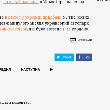
ит
на китайські авто
в Україні зріс на понад
 що
в лютому українці придбали
5,7 тис. нових
одовж минулого місяця український автопарк
иваних автівок
, які було ввезено з-за кордону.
ДРУКУВАТИ
Tweet
Like
РЕДНЯ
НАСТУПНА
лишати коментарі