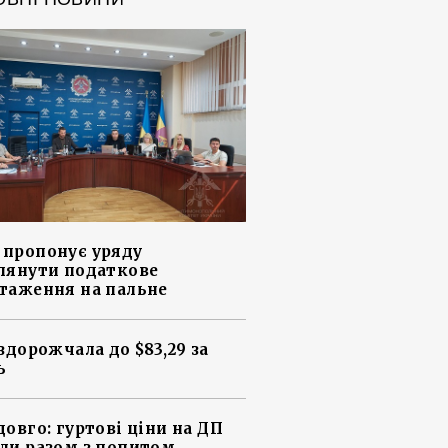
пропонує уряду
лянути податкове
таження на пальне
 здорожчала до $83,29 за
ь
довго: гуртові ціни на ДП
ли разом з попитом