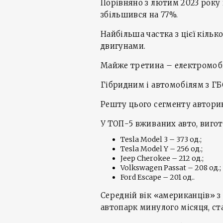
Порівняно з лютим 2023 року
збільшився на 77%.
Найбільша частка з цієї кіль
двигунами.
Майже третина – електромобі
Гібридним і автомобілям з ГБ
Решту цього сегменту авторин
У ТОП-5 вживаних авто, вигот
Tesla Model 3 – 373 од.;
Tesla Model Y – 256 од.;
Jeep Cherokee – 212 од.;
Volkswagen Passat – 208 од.;
Ford Escape – 201 од..
Середній вік «американців» з
автопарк минулого місяця, ста