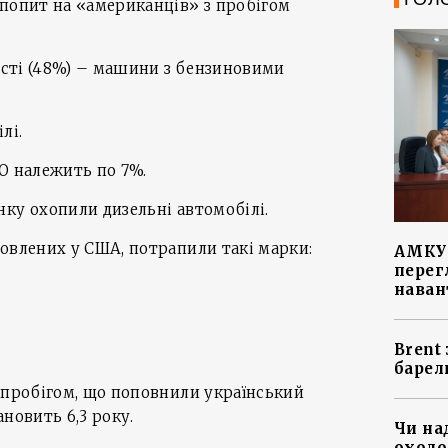
 попит на «американців» з пробігом
кості (48%) – машини з бензиновими
лі.
О належить по 7%.
ку охопили дизельні автомобілі.
овлених у США, потрапили такі марки:
АМКУ 
перег
наван
Brent
барел
 пробігом, що поповнили український
новить 6,3 року.
Чи на
охоло