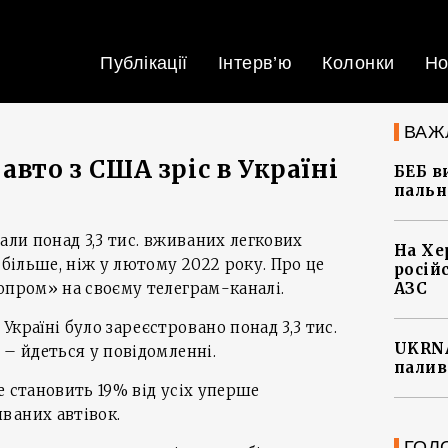
Публікації
Інтерв’ю
Колонки
Но
ВАЖ
авто з США зріс в Україні
БЕБ в
пальн
али понад 3,3 тис. вживаних легкових
На Хе
 більше, ніж у лютому 2022 року. Про це
росій
опром» на своєму телеграм-каналі.
АЗС
країні було зареєстровано понад 3,3 тис.
UKRNA
 – йдеться у повідомленні.
палив
е становить 19% від усіх уперше
ваних автівок.
ГОЛ