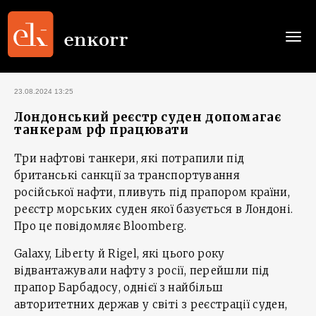
Togg
navi
23.08.2024 13:25
Лондонський реєстр суден допомагає
танкерам рф працювати
Три нафтові танкери, які потрапили під
британські санкції за транспортування
російської нафти, пливуть під прапором країни,
реєстр морських суден якої базується в Лондоні.
Про це повідомляє Bloomberg.
Galaxy, Liberty й Rigel, які цього року
відвантажували нафту з росії, перейшли під
прапор Барбадосу, однієї з найбільш
авторитетних держав у світі з реєстрації суден,