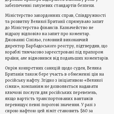
забезпеченні галузевих стандартів безпеки.
Міністерство закордонних справ, Співдружності
та розвитку Великої Британії спрямувало запит
до Міністерства фінансів. Казначейство не
відразу відповіло на запит про коментар.
Джованні Сінільо, головний виконавчий
директор Барбадоського реєстру, підтвердив, що
кораблі тимчасово зареєстровані під прапором
країни, але відмовився від подальших коментарів.
Окрім конкретних санкцій щодо суден, Велика
Британія також бере участь в обмеженні цін на
російську нафту. Згідно з ініціативою «Великої
сімки», компаніям не дозволяється надавати
ключові послуги для російських перевезень,
якщо вартість транспортованих вантажів
перевищує певні порогові значення. У разі з
сирою нафтою цей ліміт становить $60 за