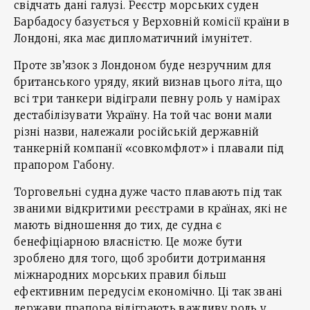
свідчать дані галузі. Реєстр морських суден
Барбадосу базується у Верховній комісії країни в
Лондоні, яка має дипломатичний імунітет.
Проте зв’язок з Лондоном буде незручним для
британського уряду, який визнав цього літа, що
всі три танкери відіграли певну роль у намірах
дестабілізувати Україну. На той час вони мали
різні назви, належали російській державній
танкерній компанії «совкомфлот» і плавали під
прапором Габону.
Торговельні судна дуже часто плавають під так
званими відкритими реєстрами в країнах, які не
мають відношення до тих, де судна є
бенефіціарною власністю. Це може бути
зроблено для того, щоб зробити дотримання
міжнародних морських правил більш
ефективним передусім економічно. Ці так звані
держави прапора відіграють важливу роль у