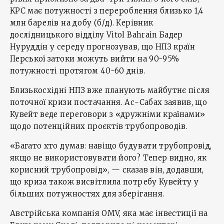
KPC має потужності з перероблення близько 1,4
млн барелів на добу (б/д). Керівник
дослідницького відділу Vitol Bahrain Бадер
Нуруддін у середу прогнозував, що НПЗ країн
Перської затоки можуть вийти на 90-95%
потужності протягом 40-60 днів.
Близькосхідні НПЗ вже планують майбутнє після
поточної кризи постачання. Ас-Сабах заявив, що
Кувейт веде переговори з «дружніми країнами»
щодо потенційних проєктів трубопроводів.
«Багато хто думав: навіщо будувати трубопровід,
якщо не використовувати його? Тепер видно, як
корисний трубопровід», — сказав він, додавши,
що криза також висвітлила потребу Кувейту у
більших потужностях для зберігання.
Австрійська компанія OMV, яка має інвестиції на