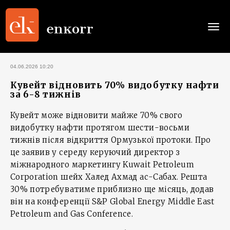
Togg
navi
04.06.2026 10:20
Кувейт відновить 70% видобутку нафти
за 6-8 тижнів
Кувейт може відновити майже 70% свого
видобутку нафти протягом шести-восьми
тижнів після відкриття Ормузької протоки. Про
це заявив у середу керуючий директор з
міжнародного маркетингу Kuwait Petroleum
Corporation шейх Халед Ахмад ас-Сабах. Решта
30% потребуватиме приблизно ще місяць, додав
він на конференції S&P Global Energy Middle East
Petroleum and Gas Conference.