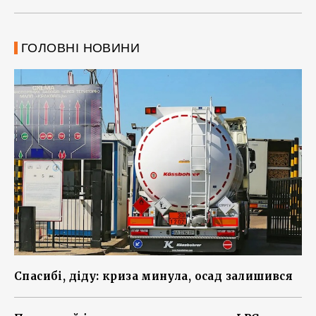
ГОЛОВНІ НОВИНИ
Спасибі, діду: криза минула, осад залишився