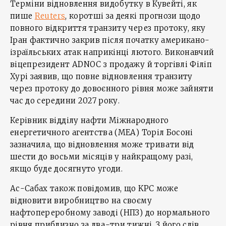
Терміни відновлення видобутку в Кувейті, як
пише
Reuters
, коротші за деякі прогнози щодо
повного відкриття транзиту через протоку, яку
Іран фактично закрив після початку американо-
ізраїльських атак наприкінці лютого. Виконавчий
віцепрезидент ADNOC з продажу й торгівлі Філіп
Хурі заявив, що повне відновлення транзиту
через протоку до довоєнного рівня може зайняти
час до середини 2027 року.
Керівник відділу нафти Міжнародного
енергетичного агентства (МЕА) Торіл Босоні
зазначила, що відновлення може тривати від
шести до восьми місяців у найкращому разі,
якщо буде досягнуто угоди.
Ас-Сабах також повідомив, що KPC може
відновити виробництво на своєму
нафтопереробному заводі (НПЗ) до нормального
рівня приблизно за два-три тижні. З його слів,