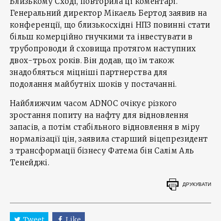
Близькому Сході, повторила ці коментарі.
Генеральний директор Мікаель Бертод заявив на
конференції, що близькосхідні НПЗ повинні стати
більш комерційно гнучкими та інвестувати в
трубопроводи й сховища протягом наступних
двох-трьох років. Він додав, що їм також
знадобляться міцніші партнерства для
подолання майбутніх шоків у постачанні.
Найближчим часом ADNOC очікує різкого
зростання попиту на нафту для відновлення
запасів, а потім стабільного відновлення в міру
нормалізації цін, заявила старший віцепрезидент
з трансформації бізнесу Фатема бін Салім Аль
Тенейджі.
ДРУКУВАТИ
Tweet
Like