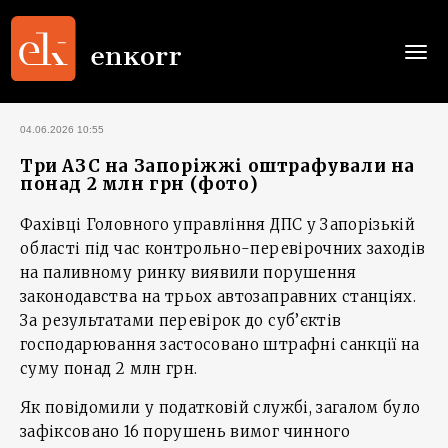
Togg
navi
04.06.2026 10:55
Три АЗС на Запоріжжі оштрафували на
понад 2 млн грн (фото)
Фахівці Головного управління ДПС у Запорізькій
області під час контрольно-перевірочних заходів
на паливному ринку виявили порушення
законодавства на трьох автозаправних станціях.
За результатами перевірок до суб’єктів
господарювання застосовано штрафні санкції на
суму понад 2 млн грн.
Як повідомили у податковій службі, загалом було
зафіксовано 16 порушень вимог чинного