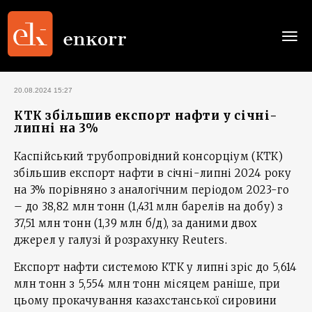
Togg
navi
20.08.2024 15:27
КТК збільшив експорт нафти у січні-
липні на 3%
Каспійський трубопровідний консорціум (КТК)
збільшив експорт нафти в січні-липні 2024 року
на 3% порівняно з аналогічним періодом 2023-го
– до 38,82 млн тонн (1,431 млн барелів на добу) з
37,51 млн тонн (1,39 млн б/д), за даними двох
джерел у галузі й розрахунку Reuters.
Експорт нафти системою КТК у липні зріс до 5,614
млн тонн з 5,554 млн тонн місяцем раніше, при
цьому прокачування казахстанської сировини