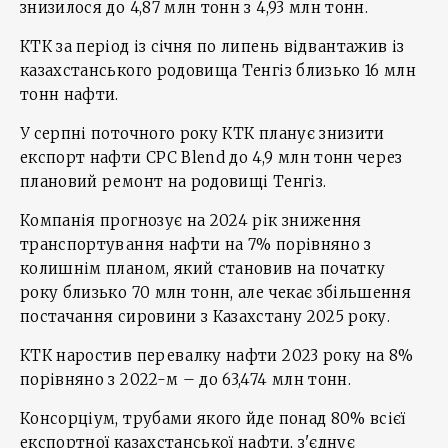
знизилося до 4,87 млн тонн з 4,93 млн тонн.
КТК за період із січня по липень відвантажив із
казахстанського родовища Тенгіз близько 16 млн
тонн нафти.
У серпні поточного року КТК планує знизити
експорт нафти CPC Blend до 4,9 млн тонн через
плановий ремонт на родовищі Тенгіз.
Компанія прогнозує на 2024 рік зниження
транспортування нафти на 7% порівняно з
колишнім планом, який становив на початку
року близько 70 млн тонн, але чекає збільшення
постачання сировини з Казахстану 2025 року.
КТК наростив перевалку нафти 2023 року на 8%
порівняно з 2022-м – до 63,474 млн тонн.
Консорціум, трубами якого йде понад 80% всієї
експортної казахстанської нафти, з'єднує