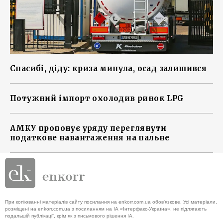
Спасибі, діду: криза минула, осад залишився
Потужний імпорт охолодив ринок LPG
АМКУ пропонує уряду переглянути
податкове навантаження на пальне
При копіюванні матеріалів сайту посилання на enkorr.com.ua обов'язкове. Усі матеріали,
розміщені на enkorr.com.ua з посиланням на ІА «Інтерфакс-Україна», не підлягають
подальшій публікації, крім як з письмового рішення ІА.