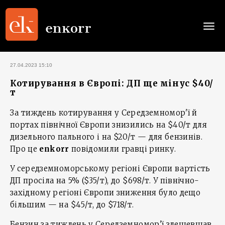
Togg
navi
27.04.2023 15:10
Котирування в Європі: ДП ще мінус $40/
т
За тиждень котирування у Середземномор'ї й
портах північної Європи знизились на $40/т для
дизельного пального і на $20/т — для бензинів.
Про це
enkorr
повідомили гравці ринку.
У середземноморському регіоні Європи вартість
ДП просіла на 5% ($35/т), до $698/т. У північно-
західному регіоні Європи зниження було дещо
більшим — на $45/т, до $718/т.
Бензин за тиждень у Середземномор'ї здешевшав