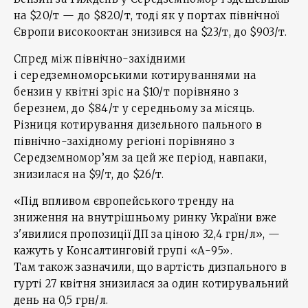
на $20/т — до $820/т, тоді як у портах північної
Європи високооктан знизився на $23/т, до $903/т.
Спред між північно-західними
і середземноморськими котируваннями на
бензин у квітні зріс на $10/т порівняно з
березнем, до $84/т у середньому за місяць.
Різниця котирування дизельного пального в
північно-західному регіоні порівняно з
Середземномор’ям за цей же період, навпаки,
знизилася на $9/т, до $26/т.
«Під впливом європейського тренду на
зниження на внутрішньому ринку України вже
з'явилися пропозиції ДП за ціною 32,4 грн/л», —
кажуть у Консалтинговій групі «А-95».
Там також зазначили, що вартість дизпального в
гурті 27 квітня знизилася за один котирувальний
день на 0,5 грн/л.