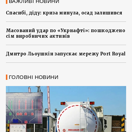
ВАЖЛИВІ НОВИНИ
Спасибі, діду: криза минула, осад залишився
Масований удар по «Укрнафті»: пошкоджено
сім виробничих активів
Дмитро Льоушкін запускає мережу Port Royal
ГОЛОВНІ НОВИНИ