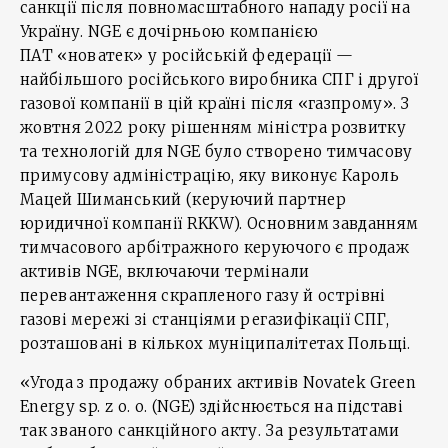
санкції після повномасштабного нападу росії на
Україну. NGE є дочірньою компанією
ПАТ «новатек» у російській федерації —
найбільшого російського виробника СПГ і другої
газової компанії в цій країні після «газпрому». З
жовтня 2022 року рішенням міністра розвитку
та технологій для NGE було створено тимчасову
примусову адміністрацію, яку виконує Кароль
Мацей Шиманський (керуючий партнер
юридичної компанії RKKW). Основним завданням
тимчасового арбітражного керуючого є продаж
активів NGE, включаючи термінали
перевантаження скрапленого газу й острівні
газові мережі зі станціями регазифікації СПГ,
розташовані в кількох муніципалітетах Польщі.
«Угода з продажу обраних активів Novatek Green
Energy sp. z o. o. (NGE) здійснюється на підставі
так званого санкційного акту. За результатами