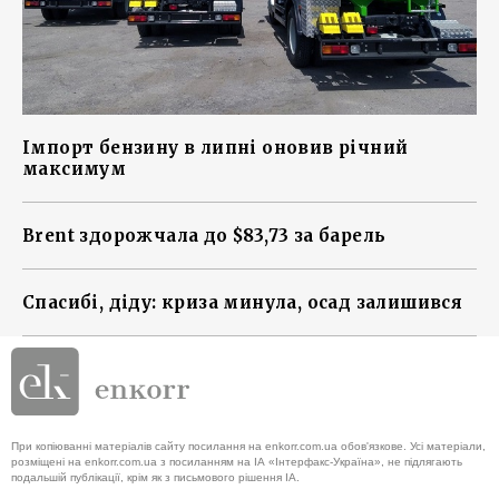
Імпорт бензину в липні оновив річний
максимум
Brent здорожчала до $83,73 за барель
Спасибі, діду: криза минула, осад залишився
При копіюванні матеріалів сайту посилання на enkorr.com.ua обов'язкове. Усі матеріали,
розміщені на enkorr.com.ua з посиланням на ІА «Інтерфакс-Україна», не підлягають
подальшій публікації, крім як з письмового рішення ІА.