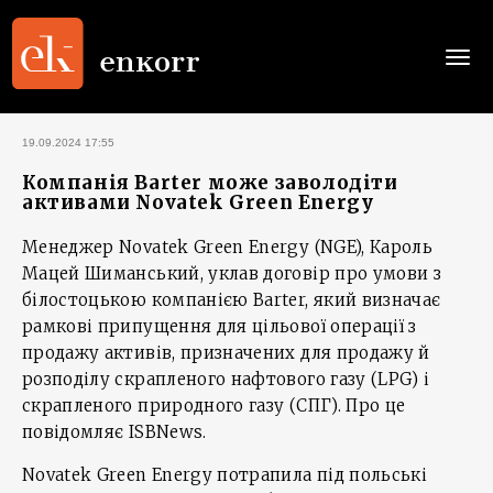
Togg
navi
19.09.2024 17:55
Компанія Barter може заволодіти
активами Novatek Green Energy
Менеджер Novatek Green Energy (NGE), Кароль
Мацей Шиманський, уклав договір про умови з
білостоцькою компанією Barter, який визначає
рамкові припущення для цільової операції з
продажу активів, призначених для продажу й
розподілу скрапленого нафтового газу (LPG) і
скрапленого природного газу (СПГ). Про це
повідомляє ISBNews.
Novatek Green Energy потрапила під польські