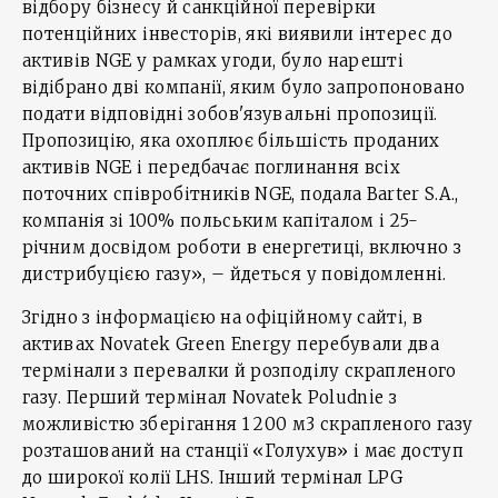
відбору бізнесу й санкційної перевірки
потенційних інвесторів, які виявили інтерес до
активів NGE у рамках угоди, було нарешті
відібрано дві компанії, яким було запропоновано
подати відповідні зобов'язувальні пропозиції.
Пропозицію, яка охоплює більшість проданих
активів NGE і передбачає поглинання всіх
поточних співробітників NGE, подала Barter S.A.,
компанія зі 100% польським капіталом і 25-
річним досвідом роботи в енергетиці, включно з
дистрибуцією газу», – йдеться у повідомленні.
Згідно з інформацією на офіційному сайті, в
активах Novatek Green Energy перебували два
термінали з перевалки й розподілу скрапленого
газу. Перший термінал Novatek Poludnie з
можливістю зберігання 1 200 м3 скрапленого газу
розташований на станції «Голухув» і має доступ
до широкої колії LHS. Інший термінал LPG