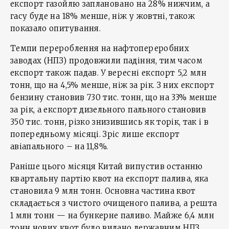
експорт газойлю заплановано на 28% нижчим, а
гасу буде на 18% менше, ніж у жовтні, також
показало опитування.
Темпи перероблення на нафтопереробних
заводах (НПЗ) продовжили падіння, тим часом
експорт також падав. У вересні експорт 5,2 млн
тонн, що на 4,5% менше, ніж за рік. З них експорт
бензину становив 730 тис. тонн, що на 33% менше
за рік, а експорт дизельного пального становив
350 тис. тонн, різко знизившись як торік, так і в
попередньому місяці. Зріс лише експорт
авіапального – на 11,8%.
Раніше цього місяця Китай випустив останню
квартальну партію квот на експорт палива, яка
становила 9 млн тонн. Основна частина квот
складається з чистого очищеного палива, а решта
1 млн тонн — на бункерне паливо. Майже 6,4 млн
тонн нових квот було видано державним НПЗ,