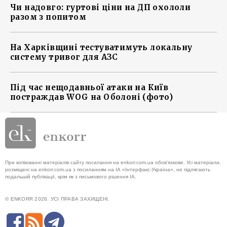
Чи надовго: гуртові ціни на ДП охололи
разом з попитом
На Харківщині тестуватимуть локальну
систему тривог для АЗС
Під час нещодавньої атаки на Київ
постраждав WOG на Оболоні (фото)
При копіюванні матеріалів сайту посилання на enkorr.com.ua обов'язкове. Усі матеріали,
розміщені на enkorr.com.ua з посиланням на ІА «Інтерфакс-Україна», не підлягають
подальшій публікації, крім як з письмового рішення ІА.
© ENKORR 2026. УСІ ПРАВА ЗАХИЩЕНІ.