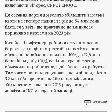
включаючи Sinopec, CNPC і CNOOC.
Ця остання партія дозволить збільшити загальні
квоти на експорт палива за рік до 54 млн тонн,
йдеться у звіті, що практично не змінилося
порівняно з квотами на 2023 рік.
Китайські нафтопереробники останнім часом
борються з падінням рентабельності: у серпні
обсяги перероблення впали на 10%, до 12,6 млн
барелів на добу (б/д), оскільки гравці сектора
обмежили виробництво, щоб зберегти прибуток.
Тим часом вони нарощували запаси зі швидкістю
3,2 млн б/д, що стане найбільшим місячним
збільшенням запасів із 2015 року, пишуть
аналітики ING у недавній записці.
ДРУКУВАТИ