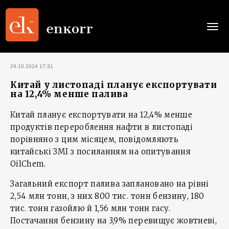
Togg
navi
29.10.2024 17:31
Китай у листопаді планує експортувати
на 12,4% менше палива
Китай планує експортувати на 12,4% менше
продуктів перероблення нафти в листопаді
порівняно з цим місяцем, повідомляють
китайські ЗМІ з посиланням на опитування
OilChem.
Загальний експорт палива заплановано на рівні
2,54 млн тонн, з них 800 тис. тонн бензину, 180
тис. тонн газойлю й 1,56 млн тонн гасу.
Постачання бензину на 3,9% перевищує жовтневі,