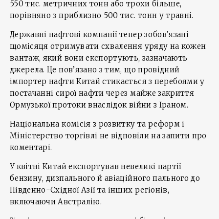
550 тис. метричних тонн або трохи більше,
порівняно з приблизно 500 тис. тонн у травні.
Державні нафтові компанії тепер зобов’язані
щомісяця отримувати схвалення уряду на кожен
вантаж, який вони експортують, зазначають
джерела. Це пов’язано з тим, що провідний
імпортер нафти Китай стикається з перебоями у
постачанні сирої нафти через майже закриття
Ормузької протоки внаслідок війни з Іраном.
Національна комісія з розвитку та реформ і
Міністерство торгівлі не відповіли на запити про
коментарі.
У квітні Китай експортував невеликі партії
бензину, дизпального й авіаційного пального до
Південно-Східної Азії та інших регіонів,
включаючи Австралію.