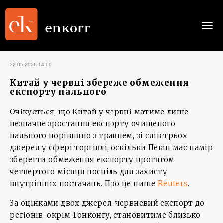
Togg
navi
22.05.2026 14:00
Китай у червні збереже обмеження
експорту пального
Очікується, що Китай у червні матиме лише
незначне зростання експорту очищеного
пального порівняно з травнем, зі слів трьох
джерел у сфері торгівлі, оскільки Пекін має намір
зберегти обмеження експорту протягом
четвертого місяця поспіль для захисту
внутрішніх постачань. Про це пише
Reuters
.
За оцінками двох джерел, червневий експорт до
регіонів, окрім Гонконгу, становитиме близько