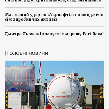
Спасибі, діду: криза минула, осад залишився
Масований удар по «Укрнафті»: пошкоджено
сім виробничих активів
Дмитро Льоушкін запускає мережу Port Royal
ГОЛОВНІ НОВИНИ