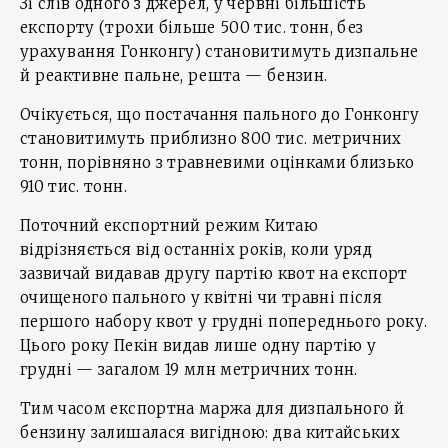
Зі слів одного з джерел, у червні більшість
експорту (трохи більше 500 тис. тонн, без
урахування Гонконгу) становитимуть дизпальне
й реактивне пальне, решта — бензин.
Очікується, що постачання пального до Гонконгу
становитимуть приблизно 800 тис. метричних
тонн, порівняно з травневими оцінками близько
910 тис. тонн.
Поточний експортний режим Китаю
відрізняється від останніх років, коли уряд
зазвичай видавав другу партію квот на експорт
очищеного пального у квітні чи травні після
першого набору квот у грудні попереднього року.
Цього року Пекін видав лише одну партію у
грудні — загалом 19 млн метричних тонн.
Тим часом експортна маржа для дизпального й
бензину залишалася вигідною: два китайських