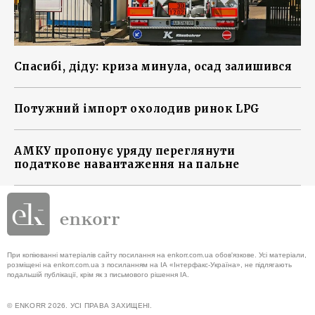
Спасибі, діду: криза минула, осад залишився
Потужний імпорт охолодив ринок LPG
АМКУ пропонує уряду переглянути
податкове навантаження на пальне
При копіюванні матеріалів сайту посилання на enkorr.com.ua обов'язкове. Усі матеріали,
розміщені на enkorr.com.ua з посиланням на ІА «Інтерфакс-Україна», не підлягають
подальшій публікації, крім як з письмового рішення ІА.
© ENKORR 2026. УСІ ПРАВА ЗАХИЩЕНІ.