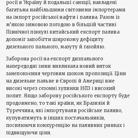
росії в Україну й подальші санкції, накладені
багатьма найбільшими світовими імпортерами
на імпорт російської нафти і палива. Разом із
м’якою зимовою погодою в більшій частині
Північної півкулі китайський експорт палива
допоміг запобігти широкому дефіциту
дизельного пального, мазуту й газойлю.
Заборона росії на експорт дизпального
напередодні зими викликала новий виток
занепокоєння черговим шоком пропозиції. Ціни
на дизельне пальне в Європі й Америці вже
високі через сезонні зупинки НПЗ і високий
попит. Якщо заборону російського експорту буде
продовжено, то такі країни, як Бразилія й
Туреччина, які імпортували російське паливо,
купуватимуть в інших постачальників,
посилюючи конкуренцію на паливних ринках і
підвищуючи ціни.