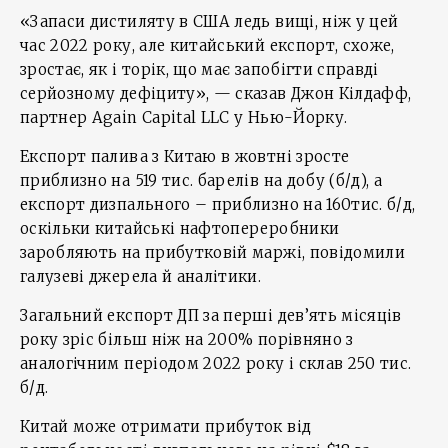
«Запаси дистиляту в США ледь вищі, ніж у цей
час 2022 року, але китайський експорт, схоже,
зростає, як і торік, що має запобігти справді
серйозному дефіциту», — сказав Джон Кілдафф,
партнер Again Capital LLC у Нью-Йорку.
Експорт палива з Китаю в жовтні зросте
приблизно на 519 тис. барелів на добу (б/д), а
експорт дизпального – приблизно на 160тис. б/д,
оскільки китайські нафтопереробники
заробляють на прибутковій маржі, повідомили
галузеві джерела й аналітики.
Загальний експорт ДП за перші дев’ять місяців
року зріс більш ніж на 200% порівняно з
аналогічним періодом 2022 року і склав 250 тис.
б/д.
Китай може отримати прибуток від