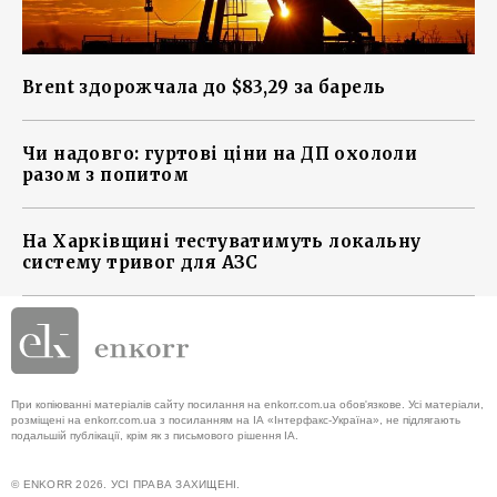
Brent здорожчала до $83,29 за барель
Чи надовго: гуртові ціни на ДП охололи
разом з попитом
На Харківщині тестуватимуть локальну
систему тривог для АЗС
При копіюванні матеріалів сайту посилання на enkorr.com.ua обов'язкове. Усі матеріали,
розміщені на enkorr.com.ua з посиланням на ІА «Інтерфакс-Україна», не підлягають
подальшій публікації, крім як з письмового рішення ІА.
© ENKORR 2026. УСІ ПРАВА ЗАХИЩЕНІ.