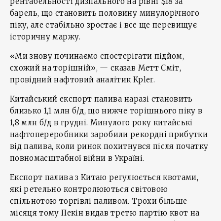
рентабельності дизпального на рівні $18 за
барель, що становить половину минулорічного
піку, але стабільно зростає і все ще перевищує
історичну маржу.
«Ми знову починаємо спостерігати підйом,
схожий на торішній», — сказав Метт Сміт,
провідний нафтовий аналітик Kpler.
Китайський експорт палива наразі становить
близько 1,1 млн б/д, що нижче торішнього піку в
1,8 млн б/д в грудні. Минулого року китайські
нафтопереробники заробили рекордні прибутки
від палива, коли ринок похитнувся після початку
повномасштабної війни в Україні.
Експорт палива з Китаю регулюється квотами,
які ретельно контролюються світовою
спільнотою торгівлі паливом. Трохи більше
місяця тому Пекін видав третю партію квот на