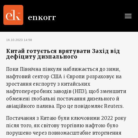
Togg
navi
16.10.2023 14:58
Китай готується врятувати Захід від
дефіциту дизпального
Поки Північна півкуля наближається до зими,
нафтовий сектор США і Європи розраховує на
зростання експорту з китайських
нафтопереробних заводів (НПЗ), щоб зменшити
обмежені глобальні постачання дизельного й
авіаційного палива. Про це повідомляє Reuters.
Постачання з Китаю були ключовими 2022 року
після того, як світову торгівлю нафтою було
порушено через повномасштабне вторгнення