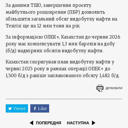
За даними ТШО, завершення проєкту
майбутнього розширення (ПБР) дозволить
збільшити загальний обсяг видобутку нафти на
Тенгізі ще на 12 млн тонн на рік.
За інформацією ОПЕК+, Казахстан до червня 2026
року має компенсувати 1,3 млн барелів на добу
(б/д) надмірних обсягів видобутку нафти.
Казахстан скоригував план видобутку нафти у
червні 2025 року в рамках операції ОПЕК+ до
1,500 б/д з раніше запланованого обсягу 1,482 б/д.
ДРУКУВАТИ
Tweet
Like
ПОПЕРЕДНЯ
НАСТУПНА