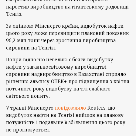
наростив виробництво на гігантському родовищі
Тенгіз.
За оцінкою Міненерго країни, видобуток нафти
цього року може перевищити плановий показник
96,2 млн тонн через зростання виробництва
сировини на Тенгізі.
Попри відносно невеликі обсяги видобутку
нафти у загальносвітовому виробництві
сировини надвиробництво в Казахстані сприяло
рішенню альянсу ОПЕК+ про підвищення з квітня
поточного року видобутку на тлі слабкого
світового попиту.
У травні Міненерго
повідомляло
Reuters, що
видобуток нафти на Тенгізі вийшов на планову
потужність і подальше її збільшення цього року
не прогнозується.