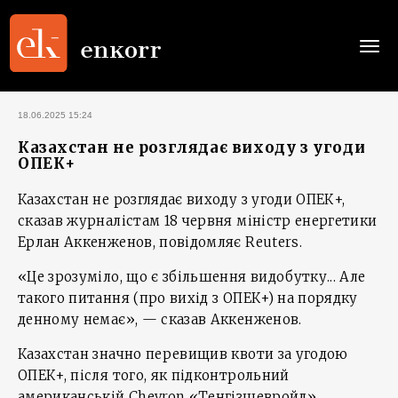
Togg
navi
18.06.2025 15:24
Казахстан не розглядає виходу з угоди
ОПЕК+
Казахстан не розглядає виходу з угоди ОПЕК+,
сказав журналістам 18 червня міністр енергетики
Ерлан Аккенженов, повідомляє Reuters.
«Це зрозуміло, що є збільшення видобутку... Але
такого питання (про вихід з ОПЕК+) на порядку
денному немає», — сказав Аккенженов.
Казахстан значно перевищив квоти за угодою
ОПЕК+, після того, як підконтрольний
американській Chevron «Тенгізшевройл»