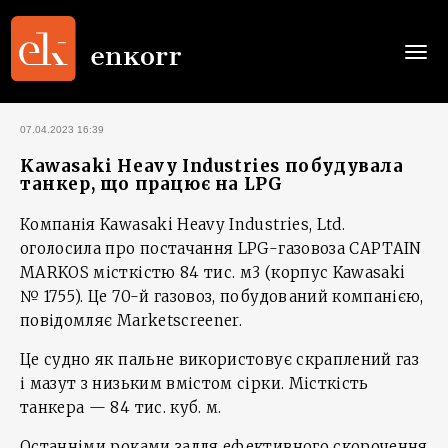
Togg
navi
07.04.2023 16:39
Kawasaki Heavy Industries побудувала
танкер, що працює на LPG
Компанія Kawasaki Heavy Industries, Ltd.
оголосила про постачання LPG-газовоза CAPTAIN
MARKOS місткістю 84 тис. м3 (корпус Kawasaki
№ 1755). Це 70-й газовоз, побудований компанією,
повідомляє Marketscreener.
Це судно як пальне використовує скраплений газ
і мазут з низьким вмістом сірки. Місткість
танкера — 84 тис. куб. м.
Останніми роками задля ефективного скорочення