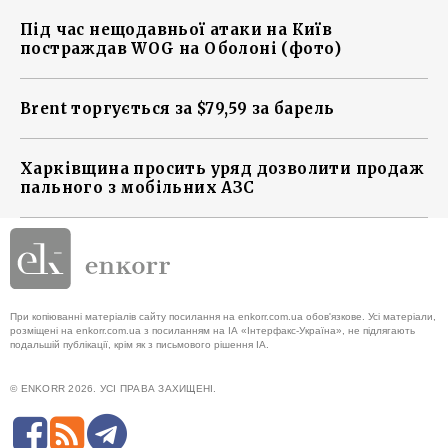
Під час нещодавньої атаки на Київ
постраждав WOG на Оболоні (фото)
Brent торгується за $79,59 за барель
Харківщина просить уряд дозволити продаж
пального з мобільних АЗС
При копіюванні матеріалів сайту посилання на enkorr.com.ua обов'язкове. Усі матеріали,
розміщені на enkorr.com.ua з посиланням на ІА «Інтерфакс-Україна», не підлягають
подальшій публікації, крім як з письмового рішення ІА.
© ENKORR 2026. УСІ ПРАВА ЗАХИЩЕНІ.