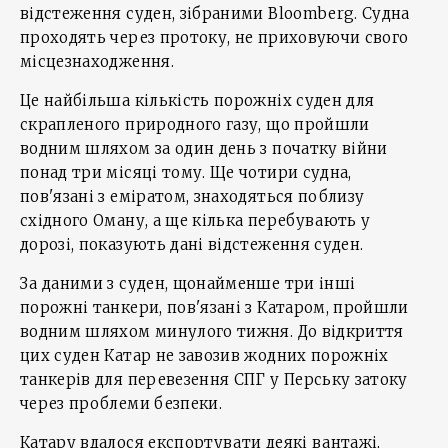
відстеження суден, зібраними Bloomberg. Судна
проходять через протоку, не приховуючи свого
місцезнаходження.
Це найбільша кількість порожніх суден для
скрапленого природного газу, що пройшли
водним шляхом за один день з початку війни
понад три місяці тому. Ще чотири судна,
пов'язані з еміратом, знаходяться поблизу
східного Оману, а ще кілька перебувають у
дорозі, показують дані відстеження суден.
За даними з суден, щонайменше три інші
порожні танкери, пов'язані з Катаром, пройшли
водним шляхом минулого тижня. До відкриття
цих суден Катар не завозив жодних порожніх
танкерів для перевезення CПГ у Перську затоку
через проблеми безпеки.
Катару вдалося експортувати деякі вантажі,