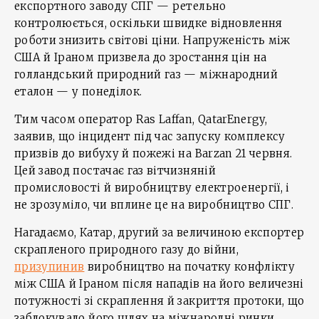
експортного заводу СПГ — ретельно
контролюється, оскільки швидке відновлення
роботи знизить світові ціни. Напруженість між
США й Іраном призвела до зростання цін на
голландський природний газ — міжнародний
еталон — у понеділок.
Тим часом оператор Ras Laffan, QatarEnergy,
заявив, що інцидент під час запуску комплексу
призвів до вибуху й пожежі на Barzan 21 червня.
Цей завод постачає газ вітчизняній
промисловості й виробництву електроенергії, і
не зрозуміло, чи вплине це на виробництво СПГ.
Нагадаємо, Катар, другий за величиною експортер
скрапленого природного газу до війни,
призупинив
виробництво на початку конфлікту
між США й Іраном після нападів на його величезні
потужності зі скраплення й закриття протоки, що
заблокувало його шлях на міжнародні ринки.