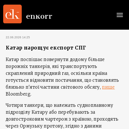
Togg
navi
22.06.2026 14:25
Катар нарощує експорт СПГ
Катар поспішає повернути додому більше
порожніх танкерів, які транспортують
скраплений природний газ, оскільки країна
готується відновити постачання, що становлять
близько п'ятої частини світового обсягу,
пише
Bloomberg.
Чотири танкери, що належать судноплавному
підрозділу Катару або перебувають за
довгостроковим чартером з країною, проходять
через Ормузьку протоку, згідно з даними