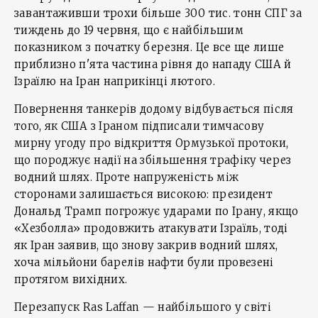
завантаживши трохи більше 300 тис. тонн CПГ за
тиждень до 19 червня, що є найбільшим
показником з початку березня. Це все ще лише
приблизно п'ята частина рівня до нападу США й
Ізраїлю на Іран наприкінці лютого.
Повернення танкерів додому відбувається після
того, як США з Іраном підписали тимчасову
мирну угоду про відкриття Ормузької протоки,
що породжує надії на збільшення трафіку через
водний шлях. Проте напруженість між
сторонами залишається високою: президент
Дональд Трамп погрожує ударами по Ірану, якщо
«Хезболла» продовжить атакувати Ізраїль, тоді
як Іран заявив, що знову закрив водний шлях,
хоча мільйони барелів нафти були провезені
протягом вихідних.
Перезапуск Ras Laffan — найбільшого у світі