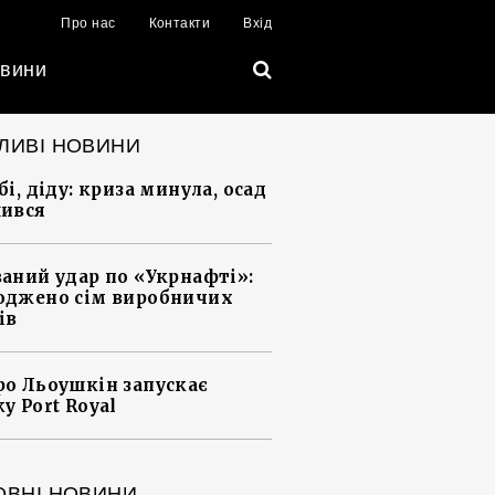
Про нас
Контакти
Вхід
вини
ЛИВІ НОВИНИ
і, діду: криза минула, осад
ився
аний удар по «Укрнафті»:
джено сім виробничих
ів
о Льоушкін запускає
у Port Royal
ОВНІ НОВИНИ