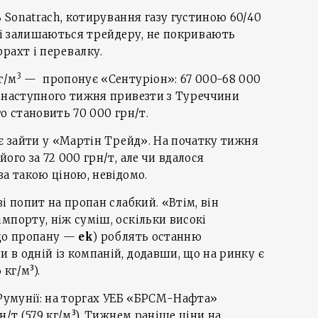
Sonatrach, котирування газу густиною 60/40
які залишаються трейдеру, не покривають
рахт і перевалку.
3
г/м
— пропонує «Сентуріон»: 67 000-68 000
є наступного тижня привезти з Туреччини
го становить 70 000 грн/т.
ає зайти у «Мартін Трейд». На початку тижня
ого за 72 000 грн/т, але чи вдалося
за такою ціною, невідомо.
і попит на пропан слабкий. «Втім, він
мпорту, ніж суміш, оскільки високі
 до пропану —
ek
) роблять останню
в одній із компаній, додавши, що на ринку є
кг/м³).
 Румунії: на торгах УЕБ «БРСМ-Нафта»
н/т (579 кг/м³). Тижнем раніше ціни на