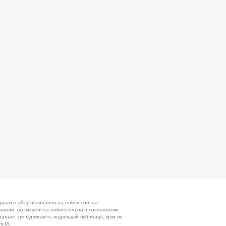
ріалів сайту посилання на enkorr.com.ua
теріали, розміщені на enkorr.com.ua з посиланням
аїна», не підлягають подальшій публікації, крім як
я ІА.