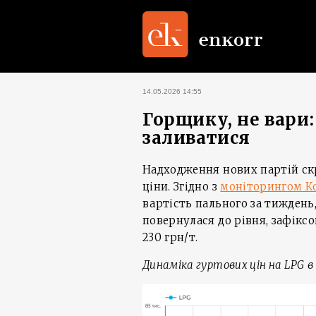
14.05.2026 14:55
Горщику, не вари
заливатися
Надходження нових партій ск
ціни. Згідно з
моніторингом Ко
вартість пального за тиждень, 
повернулася до рівня, зафіксо
230 грн/т.
Динаміка гуртових цін на
LPG
в