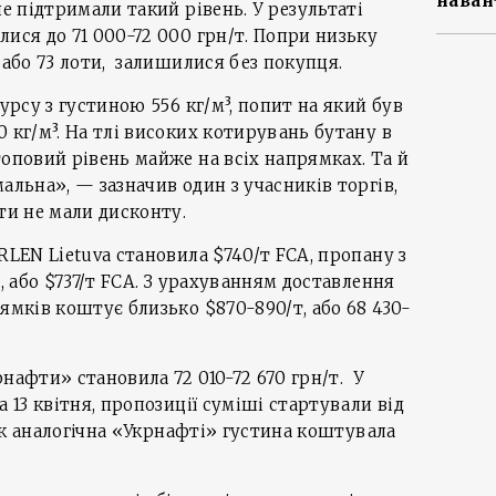
наван
не підтримали такий рівень. У результаті
лися до 71 000-72 000 грн/т. Попри низьку
 або 73 лоти, залишилися без покупця.
сурсу з густиною 556 кг/м³, попит на який був
 кг/м³. На тлі високих котирувань бутану в
топовий рівень майже на всіх напрямках. Та й
альна», — зазначив один з учасників торгів,
ти не мали дисконту.
RLEN Lietuva становила $740/т FCA, пропану з
т, або $737/т FCA. З урахуванням доставлення
ямків коштує близько $870-890/т, або 68 430-
нафти» становила 72 010-72 670 грн/т. У
а 13 квітня, пропозиції суміші стартували від
 як аналогічна «Укрнафті» густина коштувала