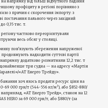
 на напрямку від більш відчутного падіння
еншому профіциту в регіоні порівняно з
ією з причин є скорочення імпорту: з
і постачання пального через західний
 0,35 тис. т.
о регіону частково переорієнтували
нтруючи весь обсяг у столиці.
 ринку пов’язують збереження напруженої
ди продовжують надходити суттєві партії
 напрямку додатково розмитнили 12,2 тис. т
е щонайменше три судна — на адресу «Мартін
аралелі»/«АТ Енерго Трейду».
 бажання хоч якось продати ресурс ціни на
3
0-69 000 грн/т (544-556 кг/м
), або $852-880/
, наприклад, «АТ Енерго Трейд», станом на 12
AS HERO за 69 000 грн/т, або $880/т (за