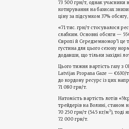
73 500 грн/т, однак учасники 
котирування на базисах знизи
ціну за підсумком 37% обсягу,
«71 тис. грн/т стосувалося ре
слабким. Основні обсяги — 550
Європі й Середземномор’ї це 
густина для цього сезону норм
додавши, що тільки західні ло
Цього тижня вартість газу з O
Latvijas Propana Gaze — €630/
до кордону ресурс із цих напр
71 080 грн/т.
Натомість вартість лотів «Укр
трейдерів на Волині, станом н
3
70 250 грн/т (545 кг/м
), тоді
72 000 грн/т.