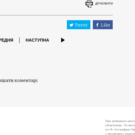
ДРУКУВАТИ
Tweet
Like
РЕДНЯ
НАСТУПНА
лишати коментарі
При копіюванні мате
обов'язкове. Усі ма
на ІА «Інтерфакс-Укр
з письмового рішенн