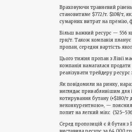
Враховуючи травневий рівень 
становитиме $772/т. $108/т, 
сумарних витрат на премію, ф
Більш важкий ресурс — 556 к
грн/т. Також компанія плану
пропан, середня вартість яко
Цього тижня пропан з Лівії м
компанія намагалася продати й
реалізувати трейдеру ресурс 
Як повідомили на ринку, нараз
виглядає привабливішим для і
котирування бутану (+$180/т
неконкурентною», — пояснили 
попит на легкий мікс (525–536 
Серед пропозицій є й бутан з
виставила ресурс за 64 000 гр