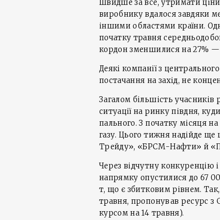
Швидше за все, утримати ціни
виробнику вдалося завдяки м
іншими областями країни. Одн
початку травня середньодобов
кордон зменшилися на 27% — до
Деякі компанії з центральног
постачання на захід, не конце
Загалом більшість учасників
ситуації на ринку півдня, ку
пального. З початку місяця на
газу. Цього тижня надійде щ
Трейду», «БРСМ-Нафти» й «П
Через відчутну конкуренцію і
напрямку опустилися до 67 00
т, що є збитковим рівнем. Так
травня, пропонував ресурс з G
курсом на 14 травня).