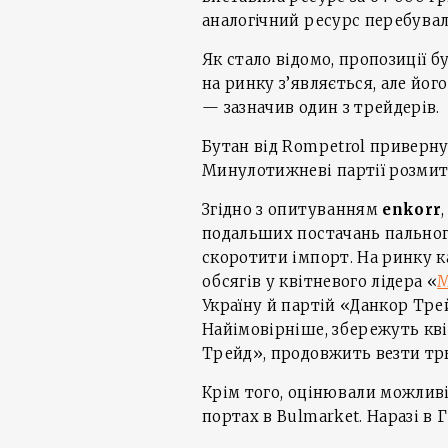
аналогічний ресурс перебувал
Як стало відомо, пропозиції б
на ринку з’являється, але йо
— зазначив один з трейдерів.
Бутан від Rompetrol приверну
Минулотижневі партії розмитн
Згідно з опитуванням
enkorr
подальших постачань пальног
скоротити імпорт. На ринку 
обсягів у квітневого лідера «
М
Україну й партій «Данкор Тре
Найімовірніше, збережуть кві
Трейд», продовжить везти т
Крім того, оцінювали можливі
портах в Bulmarket. Наразі в 