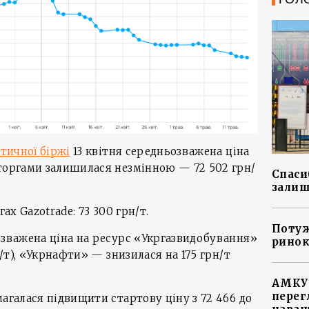
етичної біржі
13 квітня середньозважена ціна
 торгами залишилася незмінною — 72 502 грн/
Спасиб
залиш
гах Gazotrade: 73 300 грн/т.
Потуж
озважена ціна на ресурс «Укргазвидобування»
ринок
н/т), «Укрнафти» — знизилася на 175 грн/т
АМКУ 
перег
магалася підвищити стартову ціну з 72 466 до