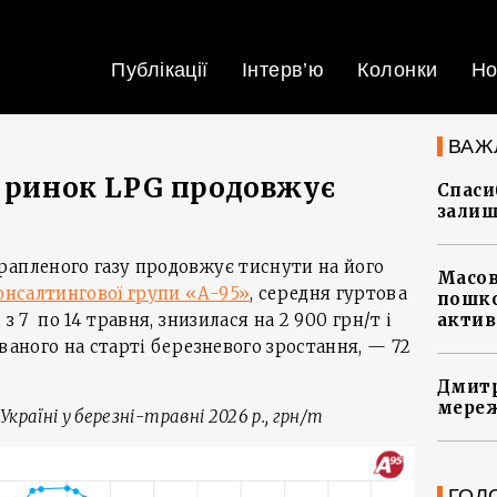
Публікації
Інтерв’ю
Колонки
Но
ВАЖ
: ринок LPG продовжує
Спасиб
залиш
рапленого газу продовжує тиснути на його
Масов
нсалтингової групи «А-95»
, середня гуртова
пошко
з 7 по 14 травня, знизилася на 2 900 грн/т і
актив
ваного на старті березневого зростання, — 72
Дмитр
мереж
 Україні у березні-травні 2026 р., грн/т
ГОЛ