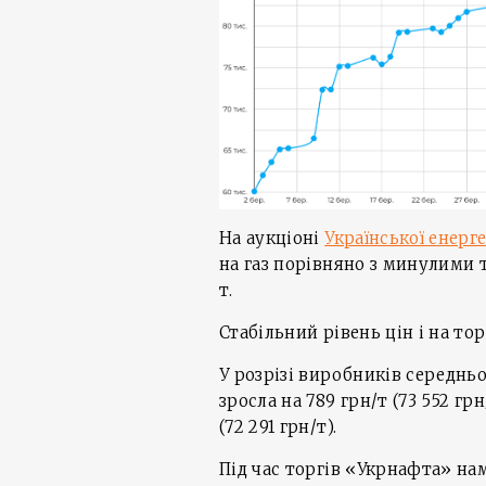
На аукціоні
Української енерг
на газ порівняно з минулими
т.
Стабільний рівень цін і на тор
У розрізі виробників середнь
зросла на 789 грн/т (73 552 гр
(72 291 грн/т).
Під час торгів «Укрнафта» на