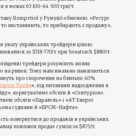
и в межах 63 100-64 500 грн/т.
утану Rompetrol у Румунії обмежені. «Ресурс
го то виставляють, то прибирають з продажу»,
в увагу українських трейдерів ціною.
ювалися за $718-770/т при Sonatrach $880/т.
, південні трейдери розуміють вплив
о на ринок. Тому максимально намагаються
кажуть про скорочення на близько 40%
артін Трейд
», під питанням надходження в
йду», коригуватиме обсяги й «Сентуріон».
тневі обсяги «Паралель» і «АТ Енерго
рьома суднами й «БРСМ-Нафта».
сть повернутися до продажів в українських
Галаці компанія продає суміш за $875/т.