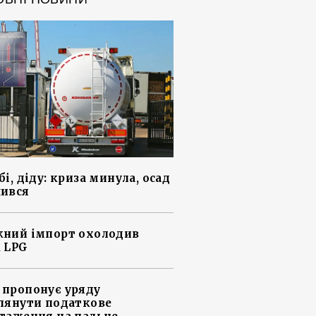
і, діду: криза минула, осад
ився
ний імпорт охолодив
 LPG
пропонує уряду
лянути податкове